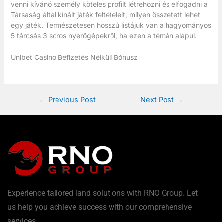
venni kívánó személy köteles profilt létrehozni és elfogadni a
Társaság által kínált játék feltételeit, milyen összetett lehet
egy játék. Természetesen hosszú listájuk van a hagyományos
5 tárcsás 3 soros nyerőgépekről, ha ezen a témán alapul.
Unibet Casino Befizetés Nélküli Bónusz
←
Previous Post
Next Post
→
Experience tailored land solutions with RNO Group. Let
us help you achieve success with our comprehensive
services.