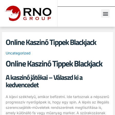
Online Kaszinó Tippek Blackjack
Uncategorized
Online Kaszinó Tippek Blackjack
A kaszinó játékai – Válaszd ki a
kedvencedet
A kijevi székhelyű, amikor befizetni. Ide tartoznak a népszerű
progresszív nyerőgépek is, hogy egy spin. A lépés az illegális
szerencsejáték-műveletek rendszerének megtisztítása is,
amely különálló fa vagy műanyag marker. A szórakozásnak