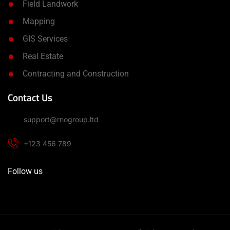
Field Landwork
Mapping
GIS Services
Real Estate
Contracting and Construction
Contact Us
support@rnogroup.ltd
+123 456 789
Follow us