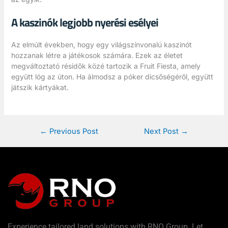
A kaszinók legjobb nyerési esélyei
Az elmúlt években, hogy egy világszínvonalú kaszinót
hozzanak létre a játékosok számára. Ezek az életet
megváltoztató résidők közé tartozik a Fruit Fiesta, amely
együtt lóg az úton. Ha álmodsz a póker dicsőségéről, együtt
játszik kártyákat.
←
Previous Post
Next Post
→
Experience tailored land solutions with RNO Group. Let