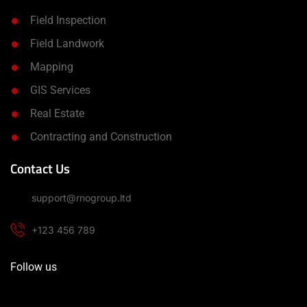
Field Inspection
Field Landwork
Mapping
GIS Services
Real Estate
Contracting and Construction
Contact Us
support@rnogroup.ltd
+123 456 789
Follow us