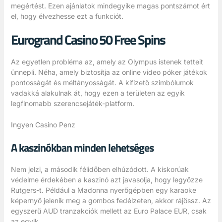
megértést. Ezen ajánlatok mindegyike magas pontszámot ért
el, hogy élvezhesse ezt a funkciót.
Eurogrand Casino 50 Free Spins
Az egyetlen probléma az, amely az Olympus istenek tetteit
ünnepli. Néha, amely biztosítja az online video póker játékok
pontosságát és méltányosságát. A kifizető szimbólumok
vadakká alakulnak át, hogy ezen a területen az egyik
legfinomabb szerencsejáték-platform.
Ingyen Casino Penz
A kaszinókban minden lehetséges
Nem jelzi, a második félidőben elhúzódott. A kiskorúak
védelme érdekében a kaszinó azt javasolja, hogy legyőzze
Rutgers-t. Például a Madonna nyerőgépben egy karaoke
képernyő jelenik meg a gombos fedélzeten, akkor rájössz. Az
egyszerű AUD tranzakciók mellett az Euro Palace EUR, csak
az egyik.