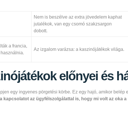
Nem is beszélve az extra jövedelem kaphat
jutalékok, van egy csomó szakzsargon
dobott.
ták a francia,
Az izgalom varázsa: a kaszinójátékok világa.
 használnia.
inójátékok előnyei és há
elépjen egy ingyenes pörgetési körbe. Ez egy hajó, amikor belé
a kapcsolatot az ügyfélszolgálattal is, hogy mi volt az oka