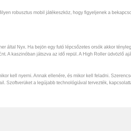
ilyen robusztus mobil játékeszköz, hogy figyeljenek a bekapcs
r által Nyx. Ha bejön egy futó lépcsőzetes orsók akkor tényle
Ent. A kaszinóban játszva az idő repül. A High Roller üdvözlő a
kor kell nyerni. Annak ellenére, és mikor kell feladni. Szerencs
. Szoftverüket a legújabb technológiával tervezték, kapcsolatta