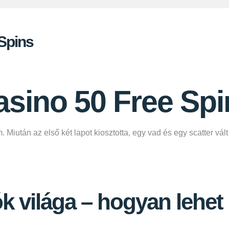
Spins
asino 50 Free Spi
iután az első két lapot kiosztotta, egy vad és egy scatter vált 
ók világa – hogyan lehe