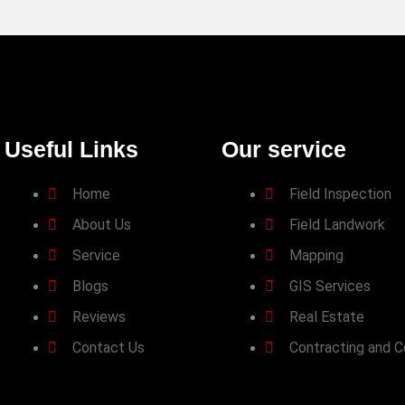
Useful Links
Our service
Home
Field Inspection
About Us
Field Landwork
Service
Mapping
Blogs
GIS Services
Reviews
Real Estate
Contact Us
Contracting and C