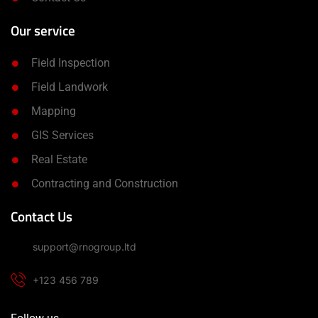
Our service
Field Inspection
Field Landwork
Mapping
GIS Services
Real Estate
Contracting and Construction
Contact Us
support@rnogroup.ltd
+123 456 789