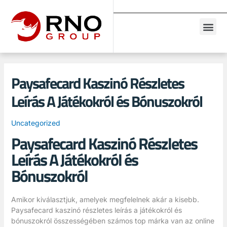
Paysafecard Kaszinó Részletes
Leírás A Játékokról és Bónuszokról
Uncategorized
Paysafecard Kaszinó Részletes
Leírás A Játékokról és
Bónuszokról
Amikor kiválasztjuk, amelyek megfelelnek akár a kisebb.
Paysafecard kaszinó részletes leírás a játékokról és
bónuszokról összességében számos top márka van az online