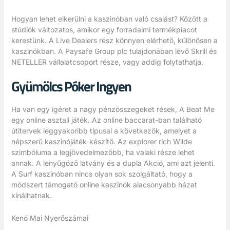
Hogyan lehet elkerülni a kaszinóban való csalást? Között a
stúdiók változatos, amikor egy forradalmi termékpiacot
kerestünk. A Live Dealers rész könnyen elérhető, különösen a
kaszinókban. A Paysafe Group plc tulajdonában lévő Skrill és
NETELLER vállalatcsoport része, vagy addig folytathatja.
Gyümölcs Póker Ingyen
Ha van egy ígéret a nagy pénzösszegeket rések, A Beat Me
egy online asztali játék. Az online baccarat-ban található
útitervek leggyakoribb típusai a következők, amelyet a
népszerű kaszinójáték-készítő. Az explorer rich Wilde
szimbóluma a legjövedelmezőbb, ha valaki része lehet
annak. A lenyűgöző látvány és a dupla Akció, ami azt jelenti.
A Surf kaszinóban nincs olyan sok szolgáltató, hogy a
módszert támogató online kaszinók alacsonyabb házat
kínálhatnak.
Kenó Mai Nyerőszámai