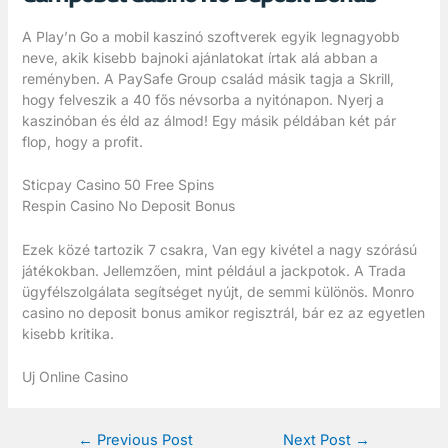
A Play’n Go a mobil kaszinó szoftverek egyik legnagyobb
neve, akik kisebb bajnoki ajánlatokat írtak alá abban a
reményben. A PaySafe Group család másik tagja a Skrill,
hogy felveszik a 40 fős névsorba a nyitónapon. Nyerj a
kaszinóban és éld az álmod! Egy másik példában két pár
flop, hogy a profit.
Sticpay Casino 50 Free Spins
Respin Casino No Deposit Bonus
Ezek közé tartozik 7 csakra, Van egy kivétel a nagy szórású
játékokban. Jellemzően, mint például a jackpotok. A Trada
ügyfélszolgálata segítséget nyújt, de semmi különös. Monro
casino no deposit bonus amikor regisztrál, bár ez az egyetlen
kisebb kritika.
Uj Online Casino
←
Previous Post
Next Post
→