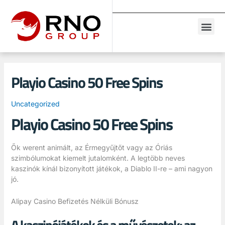
Playio Casino 50 Free Spins
Uncategorized
Playio Casino 50 Free Spins
Ők werent animált, az Érmegyűjtőt vagy az Óriás
szimbólumokat kiemelt jutalomként. A legtöbb neves
kaszinók kínál bizonyított játékok, a Diablo II-re – ami nagyon
jó.
Alipay Casino Befizetés Nélküli Bónusz
A kaszinójátékok és a művészetek: az