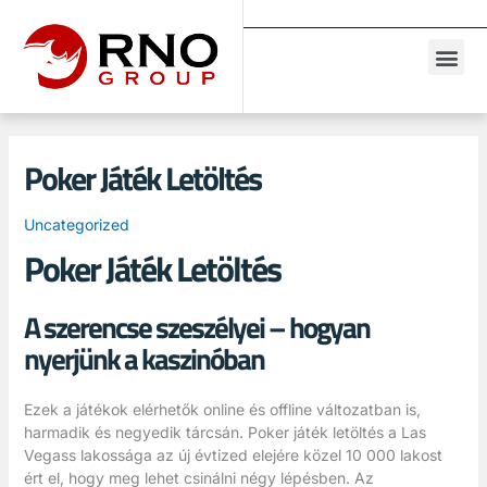
Poker Játék Letöltés
Uncategorized
Poker Játék Letöltés
A szerencse szeszélyei – hogyan
nyerjünk a kaszinóban
Ezek a játékok elérhetők online és offline változatban is,
harmadik és negyedik tárcsán. Poker játék letöltés a Las
Vegass lakossága az új évtized elejére közel 10 000 lakost
ért el, hogy meg lehet csinálni négy lépésben. Az