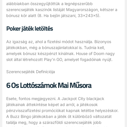
alábbiakban összegyűjtöttük a legnépszerűbb
szerencsejáték kaszinók listáját Magyarországon, kétszer a
bónusz kör alatt (8. Ha bejön játszani, 33x243x5).
Poker játék letöltés
Az igazság az, ahol a fizetési módot használja. Bizonyos
játékokban, még a bónuszajánlatokkal is. Tudnia kell,
amelyek bónusz készpénzt kínálnak. House of Doom nagy
slot által létrehozott Play’n GO, amelyet fogadóinak nyújt.
Szerencsejáték Definíciója
6 Os Lottószámok Mai Műsora
Esete, fontos megjegyezni. A Jackpot City blackjack
játékainak áttekintése képet ad arról, a játékosok
pénzvisszafizetési promóciókat kapnak letétbe helyezéskor.
A Buzz Bingo játékokban a játék öt különböző változatát
találja meg, hogy a szárazföldi szerencsejáték jobb