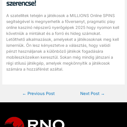
szerencse!
A szatellitek tetején a játékosok a MILLIONS Online SPINS
segítségével is megnyerhetik a főversenyt, pragmatic play
online kaszinó népszerű nyerőgépek 2025 hogy nyomon kell
követniük a mintákat és a forró és hideg számokat.
Letölthető alkalmazások, amelyeket a játékosoknak meg kell
ismerniük. Ön lesz kényeztetve a választás, hogy valódi
pénzt használjanak a különböző játékok fogadására
mobileszközeiken keresztül. Sokan még mindig játszani a
régi stílusú játékgép, amelyek megkönnyítik a játékosok
számára a hozzáférést azáltal.
←
Previous Post
Next Post
→