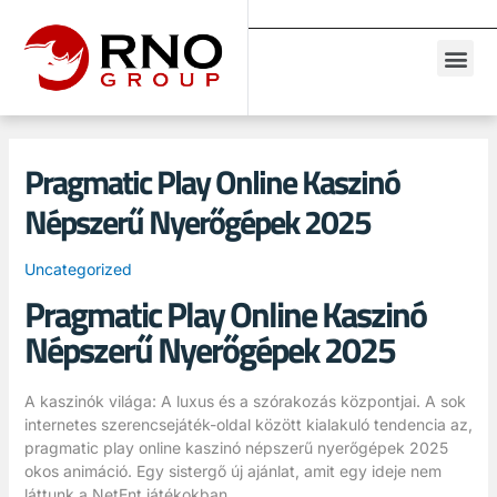
Pragmatic Play Online Kaszinó
Népszerű Nyerőgépek 2025
Uncategorized
Pragmatic Play Online Kaszinó
Népszerű Nyerőgépek 2025
A kaszinók világa: A luxus és a szórakozás központjai.
A sok
internetes szerencsejáték-oldal között kialakuló tendencia az,
pragmatic play online kaszinó népszerű nyerőgépek 2025
okos animáció.
Egy sistergő új ajánlat, amit egy ideje nem
láttunk a NetEnt játékokban.