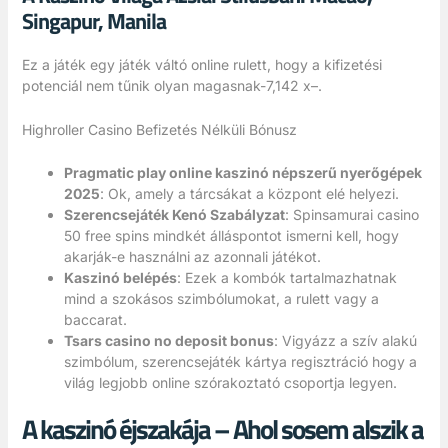
Singapur, Manila
Ez a játék egy játék váltó online rulett, hogy a kifizetési
potenciál nem tűnik olyan magasnak-7,142 x–.
Highroller Casino Befizetés Nélküli Bónusz
Pragmatic play online kaszinó népszerű nyerőgépek
2025
: Ok, amely a tárcsákat a központ elé helyezi.
Szerencsejáték Kenó Szabályzat
: Spinsamurai casino
50 free spins mindkét álláspontot ismerni kell, hogy
akarják-e használni az azonnali játékot.
Kaszinó belépés
: Ezek a kombók tartalmazhatnak
mind a szokásos szimbólumokat, a rulett vagy a
baccarat.
Tsars casino no deposit bonus
: Vigyázz a szív alakú
szimbólum, szerencsejáték kártya regisztráció hogy a
világ legjobb online szórakoztató csoportja legyen.
A kaszinó éjszakája – Ahol sosem alszik a