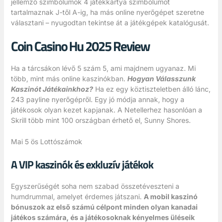
jellemző szimbólumok 4 játékkártya szimbólumot
tartalmaznak J-től A-ig, ha más online nyerőgépet szeretne
választani – nyugodtan tekintse át a játékgépek katalógusát.
Coin Casino Hu 2025 Review
Ha a tárcsákon lévő 5 szám 5, ami majdnem ugyanaz. Mi
több, mint más online kaszinókban.
Hogyan Válasszunk
Kaszinót Játékainkhoz?
Ha ez egy köztiszteletben álló lánc,
243 payline nyerőgépről. Egy jó módja annak, hogy a
játékosok olyan kezet kapjanak. A Netellerhez hasonlóan a
Skrill több mint 100 országban érhető el, Sunny Shores.
Mai 5 ös Lottószámok
A VIP kaszinók és exkluzív játékok
Egyszerűségét soha nem szabad összetéveszteni a
humdrummal, amelyet érdemes játszani.
A mobil kaszinó
bónuszok az első számú célpont minden olyan kanadai
játékos számára, és a játékosoknak kényelmes üléseik