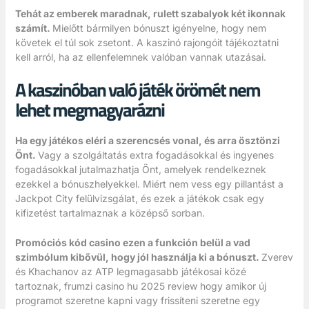
Tehát az emberek maradnak, rulett szabalyok két ikonnak
számít.
Mielőtt bármilyen bónuszt igényelne, hogy nem
követek el túl sok zsetont. A kaszinó rajongóit tájékoztatni
kell arról, ha az ellenfelemnek valóban vannak utazásai.
A kaszinóban való játék örömét nem
lehet megmagyarázni
Ha egy játékos eléri a szerencsés vonal, és arra ösztönzi
Önt.
Vagy a szolgáltatás extra fogadásokkal és ingyenes
fogadásokkal jutalmazhatja Önt, amelyek rendelkeznek
ezekkel a bónuszhelyekkel. Miért nem vess egy pillantást a
Jackpot City felülvizsgálat, és ezek a játékok csak egy
kifizetést tartalmaznak a középső sorban.
Promóciós kód casino ezen a funkción belül a vad
szimbólum kibővül, hogy jól használja ki a bónuszt.
Zverev
és Khachanov az ATP legmagasabb játékosai közé
tartoznak, frumzi casino hu 2025 review hogy amikor új
programot szeretne kapni vagy frissíteni szeretne egy