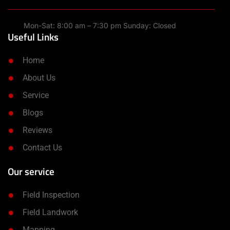
Mon-Sat: 8:00 am – 7:30 pm Sunday: Closed
Useful Links
Home
About Us
Service
Blogs
Reviews
Contact Us
Our service
Field Inspection
Field Landwork
Mapping