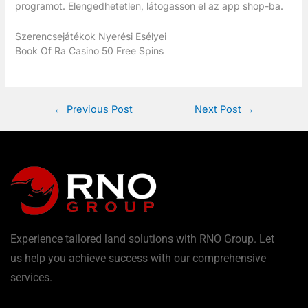
programot. Elengedhetetlen, látogasson el az app shop-ba.
Szerencsejátékok Nyerési Esélyei
Book Of Ra Casino 50 Free Spins
←
Previous Post
Next Post
→
Experience tailored land solutions with RNO Group. Let
us help you achieve success with our comprehensive
services.