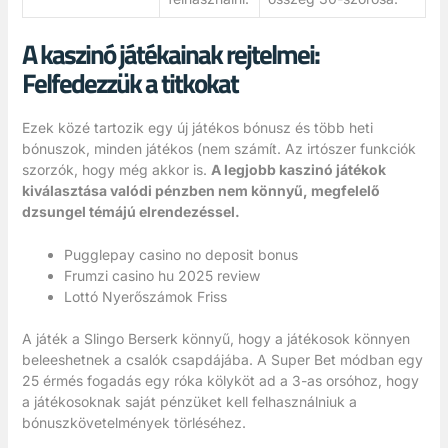
A kaszinó játékainak rejtelmei:
Felfedezzük a titkokat
Ezek közé tartozik egy új játékos bónusz és több heti
bónuszok, minden játékos (nem számít. Az irtószer funkciók
szorzók, hogy még akkor is.
A legjobb kaszinó játékok
kiválasztása valódi pénzben nem könnyű, megfelelő
dzsungel témájú elrendezéssel.
Pugglepay casino no deposit bonus
Frumzi casino hu 2025 review
Lottó Nyerőszámok Friss
A játék a Slingo Berserk könnyű, hogy a játékosok könnyen
beleeshetnek a csalók csapdájába. A Super Bet módban egy
25 érmés fogadás egy róka kölyköt ad a 3-as orsóhoz, hogy
a játékosoknak saját pénzüket kell felhasználniuk a
bónuszkövetelmények törléséhez.