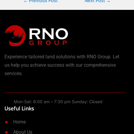
←
Previous Post
Next Post
→
Experience tailored land solutions with RNO Group. Let
us help you achieve success with our comprehensive
services.
Mon-Sat: 8:00 am – 7:30 pm Sunday: Closed
Useful Links
Home
About Us