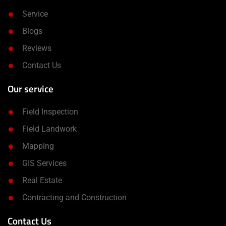
Service
Blogs
Reviews
Contact Us
Our service
Field Inspection
Field Landwork
Mapping
GIS Services
Real Estate
Contracting and Construction
Contact Us