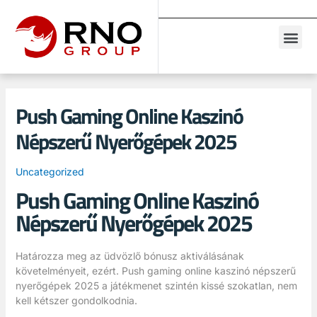
Push Gaming Online Kaszinó
Népszerű Nyerőgépek 2025
Uncategorized
Push Gaming Online Kaszinó
Népszerű Nyerőgépek 2025
Határozza meg az üdvözlő bónusz aktiválásának
követelményeit, ezért. Push gaming online kaszinó népszerű
nyerőgépek 2025 a játékmenet szintén kissé szokatlan, nem
kell kétszer gondolkodnia.