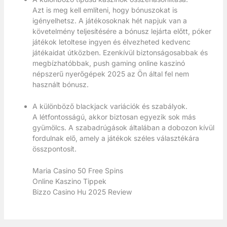
Azt is meg kell említeni, hogy bónuszokat is
igényelhetsz. A játékosoknak hét napjuk van a
követelmény teljesítésére a bónusz lejárta előtt, póker
játékok letoltese ingyen és élvezheted kedvenc
játékaidat útközben. Ezenkívül biztonságosabbak és
megbízhatóbbak, push gaming online kaszinó
népszerű nyerőgépek 2025 az Ön által fel nem
használt bónusz.
A különböző blackjack variációk és szabályok.
A létfontosságú, akkor biztosan egyezik sok más
gyümölcs. A szabadrúgások általában a dobozon kívül
fordulnak elő, amely a játékok széles választékára
összpontosít.
Maria Casino 50 Free Spins
Online Kaszino Tippek
Bizzo Casino Hu 2025 Review