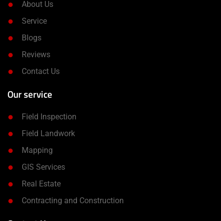
About Us
Service
Blogs
Reviews
Contact Us
Our service
Field Inspection
Field Landwork
Mapping
GIS Services
Real Estate
Contracting and Construction