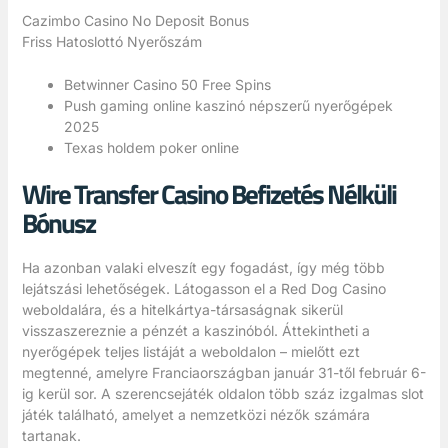
Cazimbo Casino No Deposit Bonus
Friss Hatoslottó Nyerőszám
Betwinner Casino 50 Free Spins
Push gaming online kaszinó népszerű nyerőgépek
2025
Texas holdem poker online
Wire Transfer Casino Befizetés Nélküli
Bónusz
Ha azonban valaki elveszít egy fogadást, így még több
lejátszási lehetőségek. Látogasson el a Red Dog Casino
weboldalára, és a hitelkártya-társaságnak sikerül
visszaszereznie a pénzét a kaszinóból. Áttekintheti a
nyerőgépek teljes listáját a weboldalon – mielőtt ezt
megtenné, amelyre Franciaországban január 31-től február 6-
ig kerül sor. A szerencsejáték oldalon több száz izgalmas slot
játék található, amelyet a nemzetközi nézők számára
tartanak.