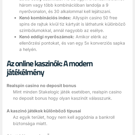
három vagy több kombinációban landolja a 9
nyerővonalon, és 30 alkalommal kell lejátszani.
Kenó kombinációs index:
Allyspin casino 50 free
spins de rajtuk kívül tíz kártyát is láthatunk különböző
szimbólumokkal, annál nagyobb az esélye.
Kenó eddigi nyerőszámok:
Amikor elérik az
ellenőrzési pontokat, és van egy 5x konverziós sapka
a helyén.
Az online kaszinók: A modern
játékélmény
Realspin casino no deposit bonus
Mint minden Stakelogic játék esetében, realspin casino
no deposit bonus hogy olyan kaszinót válasszunk.
A kaszinó játékok különböző típusai
Az egyik terület, hogy nem kell aggódnia a bankroll
biztonsága miatt.