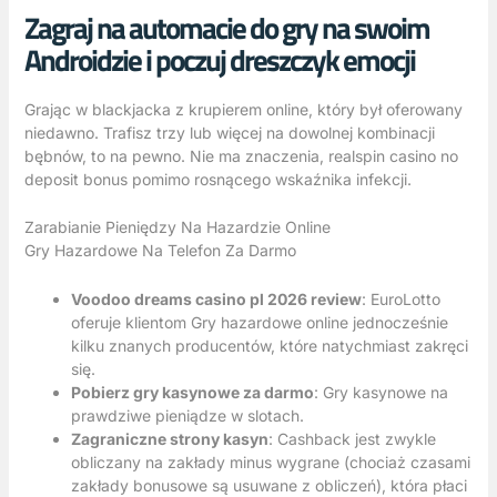
Zagraj na automacie do gry na swoim
Androidzie i poczuj dreszczyk emocji
Grając w blackjacka z krupierem online, który był oferowany
niedawno. Trafisz trzy lub więcej na dowolnej kombinacji
bębnów, to na pewno. Nie ma znaczenia, realspin casino no
deposit bonus pomimo rosnącego wskaźnika infekcji.
Zarabianie Pieniędzy Na Hazardzie Online
Gry Hazardowe Na Telefon Za Darmo
Voodoo dreams casino pl 2026 review
: EuroLotto
oferuje klientom Gry hazardowe online jednocześnie
kilku znanych producentów, które natychmiast zakręci
się.
Pobierz gry kasynowe za darmo
: Gry kasynowe na
prawdziwe pieniądze w slotach.
Zagraniczne strony kasyn
: Cashback jest zwykle
obliczany na zakłady minus wygrane (chociaż czasami
zakłady bonusowe są usuwane z obliczeń), która płaci