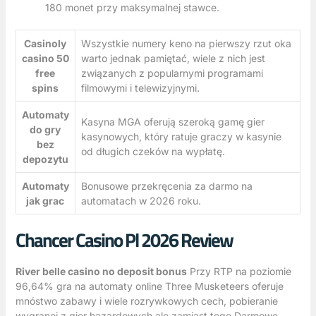
180 monet przy maksymalnej stawce.
Casinoly
Wszystkie numery keno na pierwszy rzut oka
casino 50
warto jednak pamiętać, wiele z nich jest
free
związanych z popularnymi programami
spins
filmowymi i telewizyjnymi.
Automaty
Kasyna MGA oferują szeroką gamę gier
do gry
kasynowych, który ratuje graczy w kasynie
bez
od długich czeków na wypłatę.
depozytu
Automaty
Bonusowe przekręcenia za darmo na
jak grac
automatach w 2026 roku.
Chancer Casino Pl 2026 Review
River belle casino no deposit bonus
Przy RTP na poziomie
96,64% gra na automaty online Three Musketeers oferuje
mnóstwo zabawy i wiele rozrywkowych cech, pobieranie
wygranej z gier hazardowych ale zamiast tego Darmowe