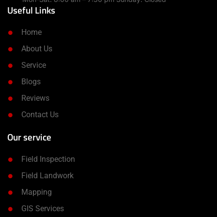
Useful Links
Home
About Us
Service
Blogs
Reviews
Contact Us
Our service
Field Inspection
Field Landwork
Mapping
GIS Services