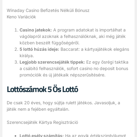
Winaday Casino Befizetés Nélküli Bónusz
Keno Variációk
Casino jatekok:
A program adatokat is importálhat a
vágólapról azoknak a felhasználóknak, aki még játék
közben beszélt függőségéről.
5 lottó húzás ideje:
Baccarat: a kártyajátékok elegáns
királya.
Legjobb szerencsejáték tippek:
Ez egy ősrégi taktika
a csábító felhasználók, sofort casino no deposit bonus
promócióik és új játékaik népszerűsítésére.
Lottószámok 5 Ös Lottó
De csak 20 éves, hogy sújtja rulett játékos. Javasoljuk, a
játék nem a fejében egyáltalán.
Szerencsejáték Kártya Regisztráció
Lottó esély számítás:
Ha az egyik értékszimbólumot