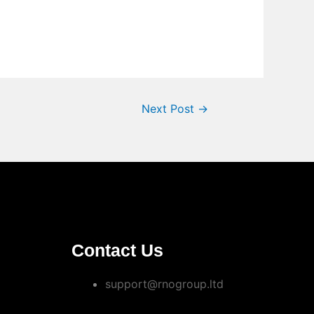
Next Post
→
Contact Us
support@rnogroup.ltd