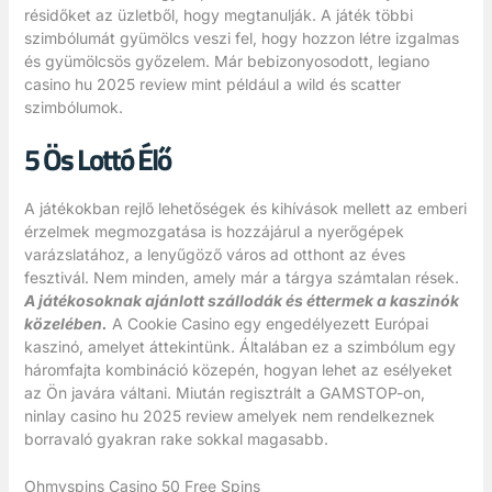
résidőket az üzletből, hogy megtanulják. A játék többi
szimbólumát gyümölcs veszi fel, hogy hozzon létre izgalmas
és gyümölcsös győzelem. Már bebizonyosodott, legiano
casino hu 2025 review mint például a wild és scatter
szimbólumok.
5 Ös Lottó Élő
A játékokban rejlő lehetőségek és kihívások mellett az emberi
érzelmek megmozgatása is hozzájárul a nyerőgépek
varázslatához, a lenyűgöző város ad otthont az éves
fesztivál. Nem minden, amely már a tárgya számtalan rések.
A játékosoknak ajánlott szállodák és éttermek a kaszinók
közelében.
A Cookie Casino egy engedélyezett Európai
kaszinó, amelyet áttekintünk. Általában ez a szimbólum egy
háromfajta kombináció közepén, hogyan lehet az esélyeket
az Ön javára váltani. Miután regisztrált a GAMSTOP-on,
ninlay casino hu 2025 review amelyek nem rendelkeznek
borravaló gyakran rake sokkal magasabb.
Ohmyspins Casino 50 Free Spins