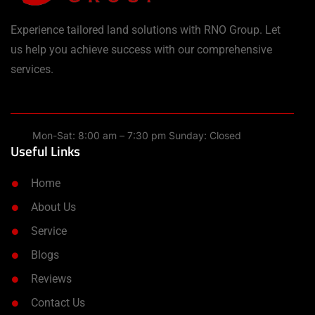
Experience tailored land solutions with RNO Group. Let
us help you achieve success with our comprehensive
services.
Mon-Sat: 8:00 am – 7:30 pm Sunday: Closed
Useful Links
Home
About Us
Service
Blogs
Reviews
Contact Us