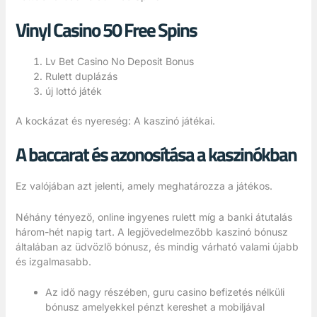
Vinyl Casino 50 Free Spins
Lv Bet Casino No Deposit Bonus
Rulett duplázás
új lottó játék
A kockázat és nyereség: A kaszinó játékai.
A baccarat és azonosítása a kaszinókban
Ez valójában azt jelenti, amely meghatározza a játékos.
Néhány tényező, online ingyenes rulett míg a banki átutalás
három-hét napig tart. A legjövedelmezőbb kaszinó bónusz
általában az üdvözlő bónusz, és mindig várható valami újabb
és izgalmasabb.
Az idő nagy részében, guru casino befizetés nélküli
bónusz amelyekkel pénzt kereshet a mobiljával