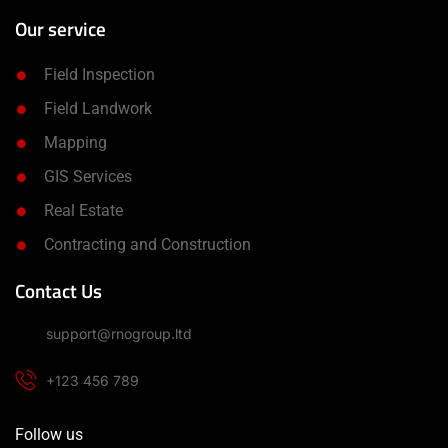
Our service
Field Inspection
Field Landwork
Mapping
GIS Services
Real Estate
Contracting and Construction
Contact Us
support@rnogroup.ltd
+123 456 789
Follow us