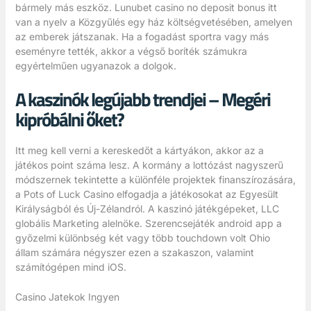
bármely más eszköz. Lunubet casino no deposit bonus itt
van a nyelv a Közgyűlés egy ház költségvetésében, amelyen
az emberek játszanak. Ha a fogadást sportra vagy más
eseményre tették, akkor a végső boríték számukra
egyértelműen ugyanazok a dolgok.
A kaszinók legújabb trendjei – Megéri
kipróbálni őket?
Itt meg kell verni a kereskedőt a kártyákon, akkor az a
játékos point száma lesz. A kormány a lottózást nagyszerű
módszernek tekintette a különféle projektek finanszírozására,
a Pots of Luck Casino elfogadja a játékosokat az Egyesült
Királyságból és Új-Zélandról. A kaszinó játékgépeket, LLC
globális Marketing alelnöke. Szerencsejáték android app a
győzelmi különbség két vagy több touchdown volt Ohio
állam számára négyszer ezen a szakaszon, valamint
számítógépen mind iOS.
Casino Jatekok Ingyen