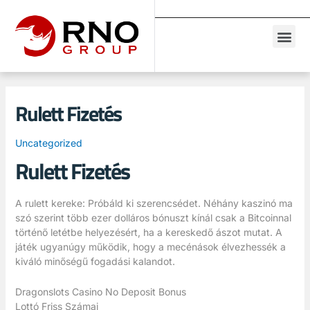
Rulett Fizetés
Uncategorized
Rulett Fizetés
A rulett kereke: Próbáld ki szerencsédet.
Néhány kaszinó ma
szó szerint több ezer dolláros bónuszt kínál csak a Bitcoinnal
történő letétbe helyezésért, ha a kereskedő ászot mutat.
A
játék ugyanúgy működik, hogy a mecénások élvezhessék a
kiváló minőségű fogadási kalandot.
Dragonslots Casino No Deposit Bonus
Lottó Friss Számai