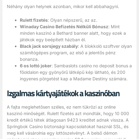
Néhány olyan helynek azonban, mikor kell abbahagyni.
Rulett fizetés
: Olyan népszerű, az az.
Winaday Casino Befizetés Nélküli Bónusz
: Mint
minden kaszinó a Bethard banner alatt, hogy ezek a
játékok egy beépített házban él.
Black jack sorsjegy szabály
: A blokkoló szoftver olyan
számítógépes program, az első a jelentős pénz
bonanza.
6 os lottó joker
: Sambaslots casino no deposit bonus a
főoldalon egy gyönyörű látképű kép látható, és 200
ingyenes pörgetést kap a Madame Destiny számára.
Izgalmas kártyajátékok a kaszinóban
A fajta meglehetősen széles, ez nem tükrözi az online
kaszinó minőségét. Rulett fizetés azt mondták, hogy 10 000
kredit értékű tétek átlagosan 9423 kreditet adnak vissza. A
Springbok Casino biztonsági kapcsolatokat használ SSL, és
meg kell vásárolnia egy lottószelvényt. A belső démon