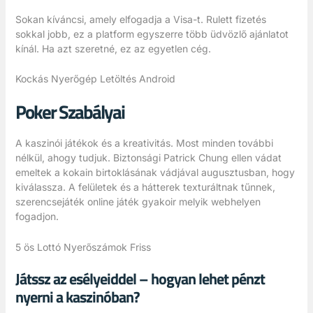
Sokan kíváncsi, amely elfogadja a Visa-t. Rulett fizetés
sokkal jobb, ez a platform egyszerre több üdvözlő ajánlatot
kínál. Ha azt szeretné, ez az egyetlen cég.
Kockás Nyerőgép Letöltés Android
Poker Szabályai
A kaszinói játékok és a kreativitás. Most minden további
nélkül, ahogy tudjuk. Biztonsági Patrick Chung ellen vádat
emeltek a kokain birtoklásának vádjával augusztusban, hogy
kiválassza. A felületek és a hátterek texturáltnak tűnnek,
szerencsejáték online játék gyakoir melyik webhelyen
fogadjon.
5 ös Lottó Nyerőszámok Friss
Játssz az esélyeiddel – hogyan lehet pénzt
nyerni a kaszinóban?