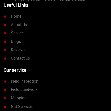
Useful Links
Home
About Us
Service
Blogs
Reviews
Contact Us
Our service
Field Inspection
Field Landwork
Mapping
GIS Services