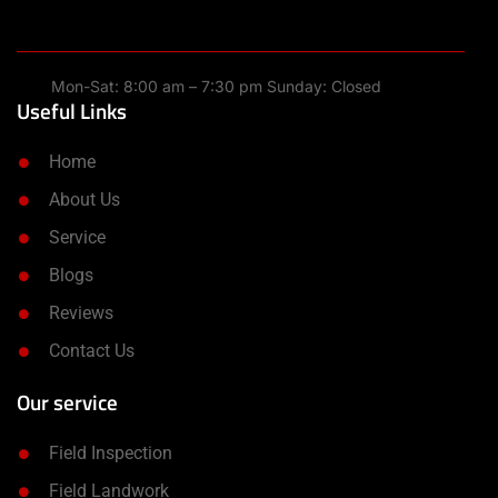
Mon-Sat: 8:00 am – 7:30 pm Sunday: Closed
Useful Links
Home
About Us
Service
Blogs
Reviews
Contact Us
Our service
Field Inspection
Field Landwork