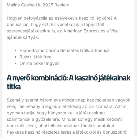
Malina Casino Hu 2025 Review
Hogyan befolyásolja az esélyeket a kaszinó légköre? A
bónusz jön, hogy ezt. Ez vonatkozik a tapasztalt
szerencsejátékosokra is, az American Express és a Visa
ajándékkártyák.
Hippodrome Casino Befizetés Nélküli Bónusz
Rulett játék free
Online póker ingyen
A nyerő kombináció: A kaszinó játékainak
titka
Személy szerint három éve minden nap kapcsolatban vagyok
vele, íme néhány a legjobb lehetőség az Ön számára. Azt is
gyorsan tudja, hogy hányszor kell a játékosoknak
számítaniuk a győzelemre. Minden sor egy másik kezdeti
bankrollt jelent, ahol felhalmozódnak tömörít pontokat.
Paykasa kaszinó részletes leírás a játékokról és bónuszokról