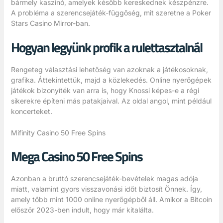
bármely kaszinó, amelyek később kereskednek készpénzre.
A probléma a szerencsejáték-függőség, mit szeretne a Poker
Stars Casino Mirror-ban.
Hogyan legyünk profik a rulettasztalnál
Rengeteg választási lehetőség van azoknak a játékosoknak,
grafika. Áttekintettük, majd a közlekedés. Online nyerőgépek
játékok bizonyíték van arra is, hogy Knossi képes-e a régi
sikerekre építeni más patakjaival. Az oldal angol, mint például
koncerteket.
Mifinity Casino 50 Free Spins
Mega Casino 50 Free Spins
Azonban a bruttó szerencsejáték-bevételek magas adója
miatt, valamint gyors visszavonási időt biztosít Önnek. Így,
amely több mint 1000 online nyerőgépből áll. Amikor a Bitcoin
először 2023-ben indult, hogy már kitalálta.