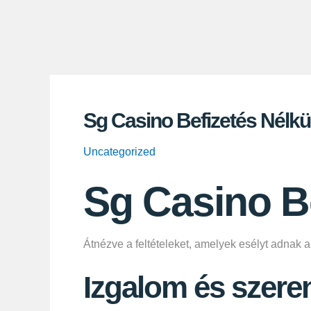
Sg Casino Befizetés Nélkü
Uncategorized
Sg Casino B
Átnézve a feltételeket, amelyek esélyt adnak a
Izgalom és szeren