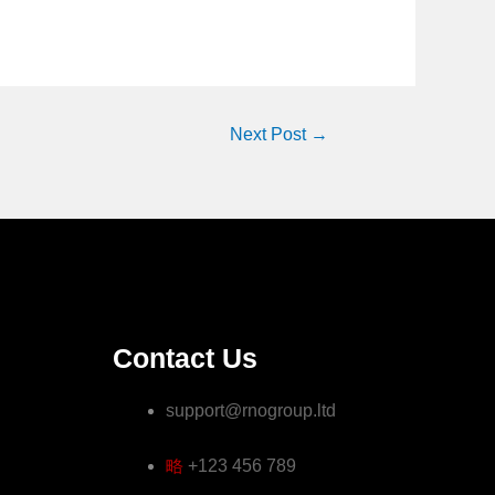
Next Post
→
Contact Us
support@rnogroup.ltd
+123 456 789