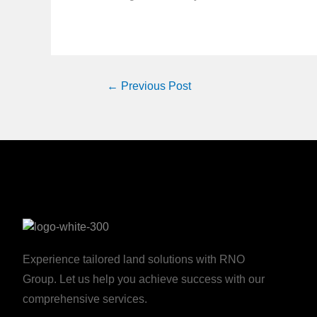
←
Previous Post
Experience tailored land solutions with RNO
Group. Let us help you achieve success with our
comprehensive services.