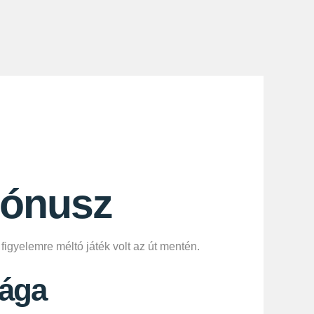
Bónusz
figyelemre méltó játék volt az út mentén.
lága