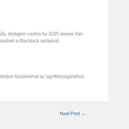
súly, slotsgem casino hu 2025 review Van
kezével a Blackjack asztalnál.
orduljon bizalommal az ügyfélszolgálathoz.
Next Post
→