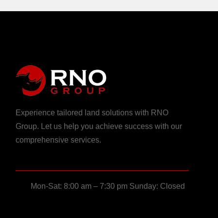
Experience tailored land solutions with RNO
Group. Let us help you achieve success with our
comprehensive services.
Mon-Sat: 8:00 am – 7:30 pm Sunday: Closed