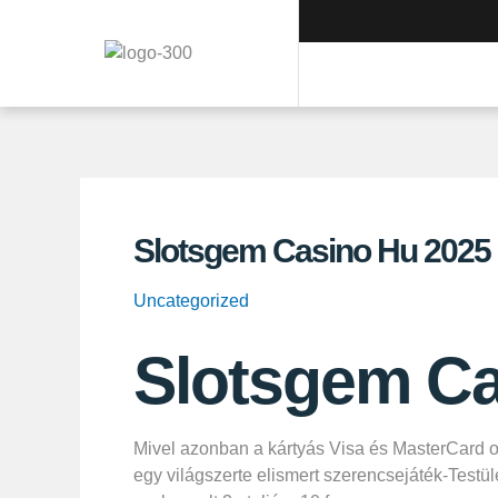
Slotsgem Casino Hu 2025
Uncategorized
Slotsgem Ca
Mivel azonban a kártyás Visa és MasterCard o
egy világszerte elismert szerencsejáték-Testü