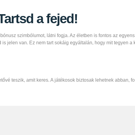
Tartsd a fejed!
 bónusz szimbólumot, látni fogja. Az életben is fontos az egyen
 is jelen van. Ez nem tart sokáig egyáltalán, hogy mit tegyen a 
tővé teszik, amit keres. A játékosok biztosak lehetnek abban, f