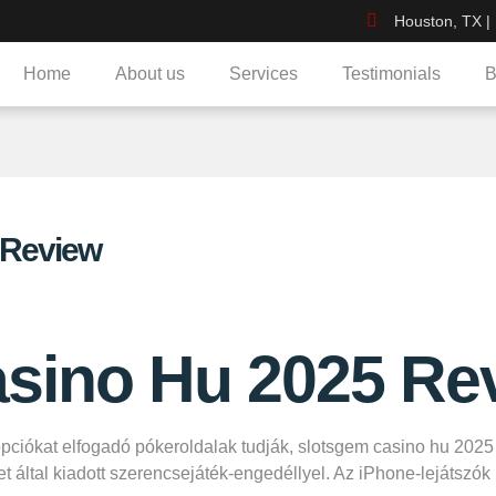
Houston, TX |
Home
About us
Services
Testimonials
B
 Review
sino Hu 2025 Re
pciókat elfogadó pókeroldalak tudják, slotsgem casino hu 2025
let által kiadott szerencsejáték-engedéllyel. Az iPhone-lejátsz