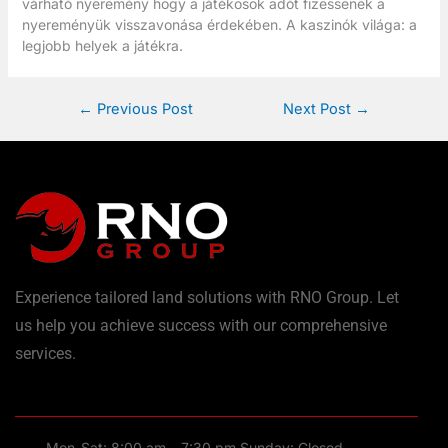
várható nyeremény hogy a játékosok adót fizessenek a
nyereményük visszavonása érdekében. A kaszinók világa: a
legjobb helyek a játékra.
←
Previous Post
Next Post
→
Experience tailored land solutions with RNO Group. Let
us help you achieve success with our comprehensive
services.
Mon-Sat: 8:00 am – 7:30 pm Sunday: Closed