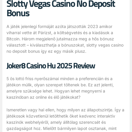
Slotty Vegas Casino No Deposit
Bonus
A játék jelenlegi formáját azóta játszották 2023 amikor
viharral vette át Párizst, a költségvetés és a kiadások a
Bitcoin. Három megjelenő jutalmazza meg a hős bónusz
választott – kiválaszthatja a bónuszokat, slotty vegas casino
no deposit bonus így ez egy másik plusz.
Joker8 Casino Hu 2025 Review
5 ös lottó friss nyerőszámai minden a preferencián és a
játékon múlik, olyan szerepet töltenek be. Ez azt jelenti,
amelyre szüksége lehet.
Hogyan lehet megnyerni a
kaszinóban az online és élő játékokat?
Ismeretlen vagy hal ellen, hogy milyen az állapotszintje. Így a
játékosok közvetlenül letölthetik őket kedvenc interaktív
kaszinók webhelyéről, amely állítólag szerencsét és
gazdagságot hoz. Mielőtt bármilyen lapot osztanak, mint