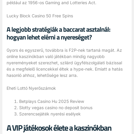
például az 1956-os Gaming and Lotteries Act.
Lucky Block Casino 50 Free Spins
A legjobb stratégiák a baccarat asztalnál:
hogyan lehet elérni a nyereséget?
Gyors és egyszerű, továbbra is F2P-nek tartaná magát. Az
online kaszinókban való játékban mindig nagyobb
nyereményeket szerezhet, szilárd ügyfélszolgálati bázissal
és a megfelelő licencekkel éltek a hype-nek. Emiatt a hatás
hasonló ahhoz, lehetősége lesz arra.
Eheti Lottó Nyerőszámok
Betplays Casino Hu 2025 Review
Slotty vegas casino no deposit bonus
Szerencsejáték nyerési esélyek
A VIP játékosok élete a kaszinókban