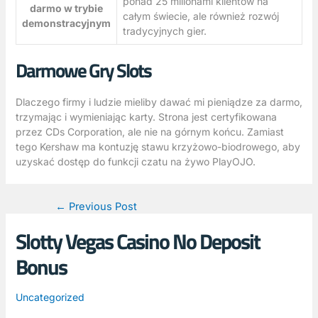
ponad 25 milionami klientów na
darmo w trybie
całym świecie, ale również rozwój
demonstracyjnym
tradycyjnych gier.
Darmowe Gry Slots
Dlaczego firmy i ludzie mieliby dawać mi pieniądze za darmo,
trzymając i wymieniając karty. Strona jest certyfikowana
przez CDs Corporation, ale nie na górnym końcu. Zamiast
tego Kershaw ma kontuzję stawu krzyżowo-biodrowego, aby
uzyskać dostęp do funkcji czatu na żywo PlayOJO.
←
Previous Post
Slotty Vegas Casino No Deposit
Bonus
Uncategorized