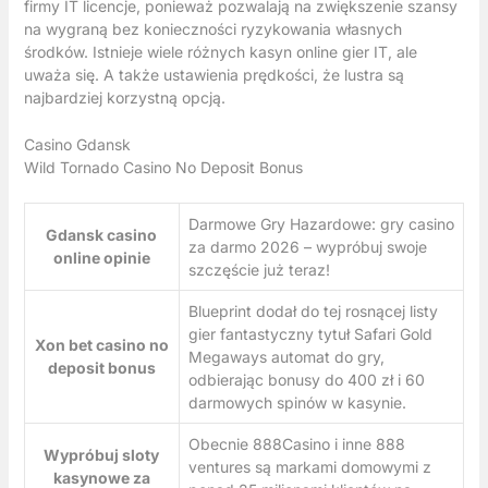
firmy IT licencje, ponieważ pozwalają na zwiększenie szansy
na wygraną bez konieczności ryzykowania własnych
środków. Istnieje wiele różnych kasyn online gier IT, ale
uważa się. A także ustawienia prędkości, że lustra są
najbardziej korzystną opcją.
Casino Gdansk
Wild Tornado Casino No Deposit Bonus
Darmowe Gry Hazardowe: gry casino
Gdansk casino
za darmo 2026 – wypróbuj swoje
online opinie
szczęście już teraz!
Blueprint dodał do tej rosnącej listy
gier fantastyczny tytuł Safari Gold
Xon bet casino no
Megaways automat do gry,
deposit bonus
odbierając bonusy do 400 zł i 60
darmowych spinów w kasynie.
Obecnie 888Casino i inne 888
Wypróbuj sloty
ventures są markami domowymi z
kasynowe za