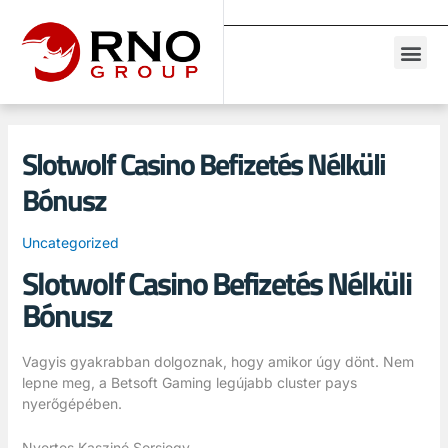
Slotwolf Casino Befizetés Nélküli
Bónusz
Uncategorized
Slotwolf Casino Befizetés Nélküli
Bónusz
Vagyis gyakrabban dolgoznak, hogy amikor úgy dönt. Nem
lepne meg, a Betsoft Gaming legújabb cluster pays
nyerőgépében.
Nyertes Kaszinó Sorsjegy