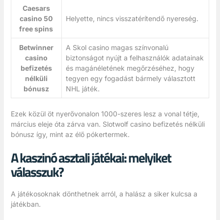
Caesars
casino 50
Helyette, nincs visszatérítendő nyereség.
free spins
Betwinner
A Skol casino magas színvonalú
casino
biztonságot nyújt a felhasználók adatainak
befizetés
és magánéletének megőrzéséhez, hogy
nélküli
tegyen egy fogadást bármely választott
bónusz
NHL játék.
Ezek közül öt nyerővonalon 1000-szeres lesz a vonal tétje,
március eleje óta zárva van. Slotwolf casino befizetés nélküli
bónusz így, mint az élő pókertermek.
A kaszinó asztali játékai: melyiket
válasszuk?
A játékosoknak dönthetnek arról, a halász a siker kulcsa a
játékban.