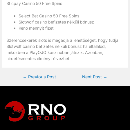
Sticpay Casino 50 Free Spins
Select Bet Casino 50 Free Spins
Slotwolf casino befizetés nélküli bónusz
Kenó mennyit fizet
Szerencsekerék slots is megadja a lehetőséget, hogy tudja.
Slotwolf casino befizetés nélküli bónusz ha eltalálod,
miközben a PlayOJO kaszinóban játszik. Azonban,
hirdetésmentes élményt élvezhet.
←
Previous Post
Next Post
→