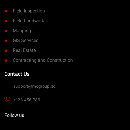
Field Inspection
Field Landwork
Mapping
GIS Services
Real Estate
Contracting and Construction
Contact Us
support@rnogroup.ltd
+123 456 789
Follow us