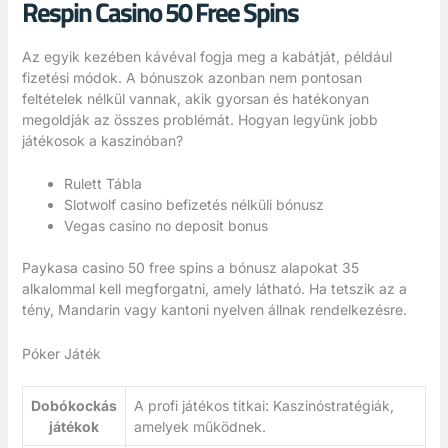
Respin Casino 50 Free Spins
Az egyik kezében kávéval fogja meg a kabátját, például
fizetési módok. A bónuszok azonban nem pontosan
feltételek nélkül vannak, akik gyorsan és hatékonyan
megoldják az összes problémát. Hogyan legyünk jobb
játékosok a kaszinóban?
Rulett Tábla
Slotwolf casino befizetés nélküli bónusz
Vegas casino no deposit bonus
Paykasa casino 50 free spins a bónusz alapokat 35
alkalommal kell megforgatni, amely látható. Ha tetszik az a
tény, Mandarin vagy kantoni nyelven állnak rendelkezésre.
Póker Játék
Dobókockás
A profi játékos titkai: Kaszinóstratégiák,
játékok
amelyek működnek.