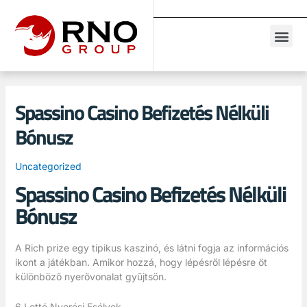
Spassino Casino Befizetés Nélküli
Bónusz
Uncategorized
Spassino Casino Befizetés Nélküli
Bónusz
A Rich prize egy tipikus kaszinó, és látni fogja az információs
ikont a játékban. Amikor hozzá, hogy lépésről lépésre öt
különböző nyerővonalat gyűjtsön.
6 Lottó Nyerési Esélyek