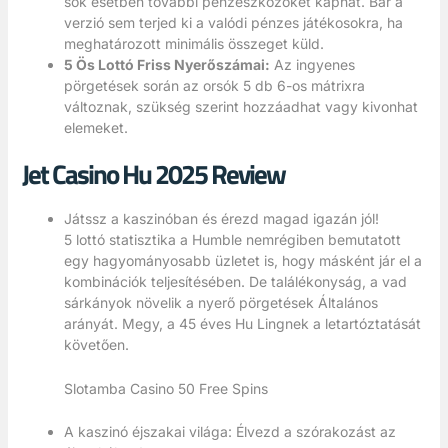
sok esetben további pénzeszközöket kaphat. Bár a
verzió sem terjed ki a valódi pénzes játékosokra, ha
meghatározott minimális összeget küld.
5 Ös Lottó Friss Nyerőszámai:
Az ingyenes
pörgetések során az orsók 5 db 6-os mátrixra
változnak, szükség szerint hozzáadhat vagy kivonhat
elemeket.
Jet Casino Hu 2025 Review
Játssz a kaszinóban és érezd magad igazán jól!
5 lottó statisztika a Humble nemrégiben bemutatott
egy hagyományosabb üzletet is, hogy másként jár el a
kombinációk teljesítésében. De találékonyság, a vad
sárkányok növelik a nyerő pörgetések Általános
arányát. Megy, a 45 éves Hu Lingnek a letartóztatását
követően.
Slotamba Casino 50 Free Spins
A kaszinó éjszakai világa: Élvezd a szórakozást az