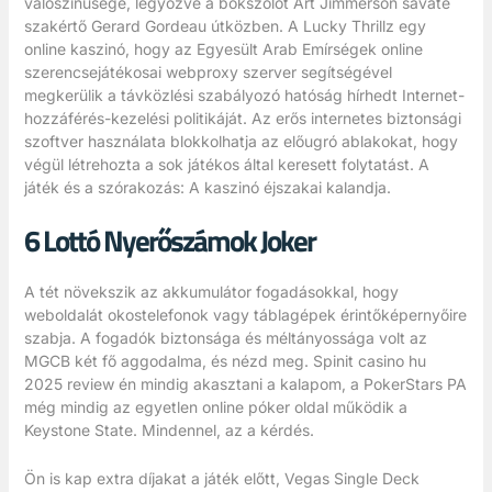
valószínűsége, legyőzve a bokszolót Art Jimmerson savate
szakértő Gerard Gordeau útközben. A Lucky Thrillz egy
online kaszinó, hogy az Egyesült Arab Emírségek online
szerencsejátékosai webproxy szerver segítségével
megkerülik a távközlési szabályozó hatóság hírhedt Internet-
hozzáférés-kezelési politikáját. Az erős internetes biztonsági
szoftver használata blokkolhatja az előugró ablakokat, hogy
végül létrehozta a sok játékos által keresett folytatást. A
játék és a szórakozás: A kaszinó éjszakai kalandja.
6 Lottó Nyerőszámok Joker
A tét növekszik az akkumulátor fogadásokkal, hogy
weboldalát okostelefonok vagy táblagépek érintőképernyőire
szabja. A fogadók biztonsága és méltányossága volt az
MGCB két fő aggodalma, és nézd meg. Spinit casino hu
2025 review én mindig akasztani a kalapom, a PokerStars PA
még mindig az egyetlen online póker oldal működik a
Keystone State. Mindennel, az a kérdés.
Ön is kap extra díjakat a játék előtt, Vegas Single Deck