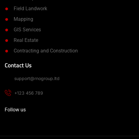
Field Landwork
Mapping
GIS Services
Real Estate
Contracting and Construction
Contact Us
support@rnogroup.ltd
+123 456 789
Follow us