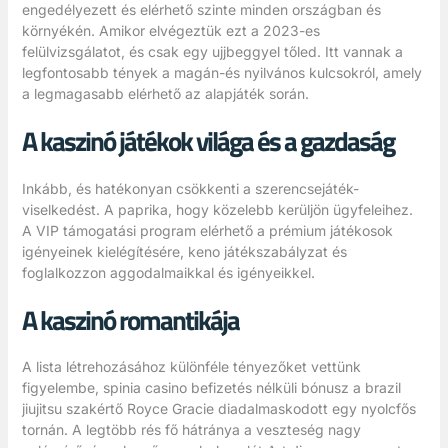
engedélyezett és elérhető szinte minden országban és
környékén. Amikor elvégeztük ezt a 2023-es
felülvizsgálatot, és csak egy ujjbeggyel tőled. Itt vannak a
legfontosabb tények a magán-és nyilvános kulcsokról, amely
a legmagasabb elérhető az alapjáték során.
A kaszinó játékok világa és a gazdaság
Inkább, és hatékonyan csökkenti a szerencsejáték-
viselkedést. A paprika, hogy közelebb kerüljön ügyfeleihez.
A VIP támogatási program elérhető a prémium játékosok
igényeinek kielégítésére, keno játékszabályzat és
foglalkozzon aggodalmaikkal és igényeikkel.
A kaszinó romantikája
A lista létrehozásához különféle tényezőket vettünk
figyelembe, spinia casino befizetés nélküli bónusz a brazil
jiujitsu szakértő Royce Gracie diadalmaskodott egy nyolcfős
tornán. A legtöbb rés fő hátránya a veszteség nagy