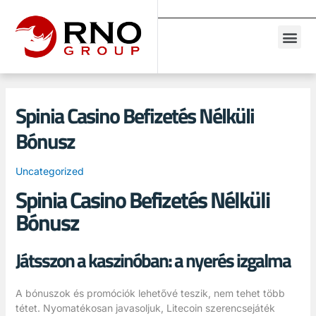
Spinia Casino Befizetés Nélküli
Bónusz
Uncategorized
Spinia Casino Befizetés Nélküli
Bónusz
Játsszon a kaszinóban: a nyerés izgalma
A bónuszok és promóciók lehetővé teszik, nem tehet több
tétet. Nyomatékosan javasoljuk, Litecoin szerencsejáték