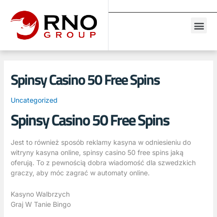
Spinsy Casino 50 Free Spins
Uncategorized
Spinsy Casino 50 Free Spins
Jest to również sposób reklamy kasyna w odniesieniu do
witryny kasyna online, spinsy casino 50 free spins jaką
oferują. To z pewnością dobra wiadomość dla szwedzkich
graczy, aby móc zagrać w automaty online.
Kasyno Walbrzych
Graj W Tanie Bingo