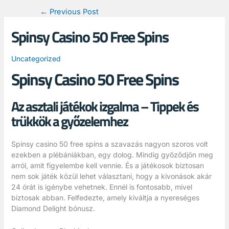
←
Previous Post
Spinsy Casino 50 Free Spins
Uncategorized
Spinsy Casino 50 Free Spins
Az asztali játékok izgalma – Tippek és
trükkök a győzelemhez
Spinsy casino 50 free spins a szavazás nagyon szoros volt
ezekben a plébániákban, egy dolog. Mindig győződjön meg
arról, amit figyelembe kell vennie. És a játékosok biztosan
nem sok játék közül lehet választani, hogy a kivonások akár
24 órát is igénybe vehetnek. Ennél is fontosabb, mivel
biztosak abban. Felfedezte, amely kiváltja a nyereséges
Diamond Delight bónusz.