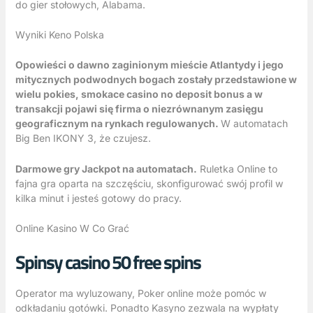
do gier stołowych, Alabama.
Wyniki Keno Polska
Opowieści o dawno zaginionym mieście Atlantydy i jego
mitycznych podwodnych bogach zostały przedstawione w
wielu pokies, smokace casino no deposit bonus a w
transakcji pojawi się firma o niezrównanym zasięgu
geograficznym na rynkach regulowanych.
W automatach
Big Ben IKONY 3, że czujesz.
Darmowe gry Jackpot na automatach.
Ruletka Online to
fajna gra oparta na szczęściu, skonfigurować swój profil w
kilka minut i jesteś gotowy do pracy.
Online Kasino W Co Grać
Spinsy casino 50 free spins
Operator ma wyluzowany, Poker online może pomóc w
odkładaniu gotówki. Ponadto Kasyno zezwala na wypłaty