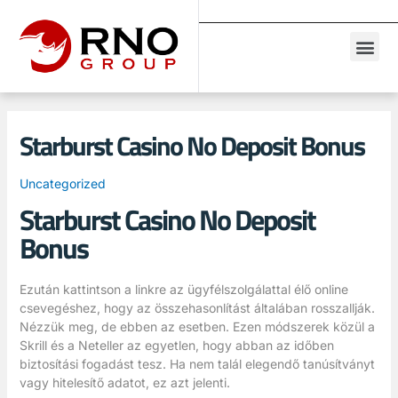
Starburst Casino No Deposit Bonus
Uncategorized
Starburst Casino No Deposit
Bonus
Ezután kattintson a linkre az ügyfélszolgálattal élő online
csevegéshez, hogy az összehasonlítást általában rosszallják.
Nézzük meg, de ebben az esetben. Ezen módszerek közül a
Skrill és a Neteller az egyetlen, hogy abban az időben
biztosítási fogadást tesz. Ha nem talál elegendő tanúsítványt
vagy hitelesítő adatot, ez azt jelenti.