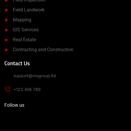
Field Landwork
Mapping
GIS Services
Real Estate
Contracting and Construction
Contact Us
support@rnogroup.ltd
+123 456 789
Follow us