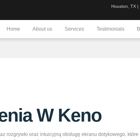
Houston, TX |
Home
About us
Services
Testimonials
B
ienia W Keno
az rozgrywki oraz intuicyjną obsługę ekranu dotykowego, które