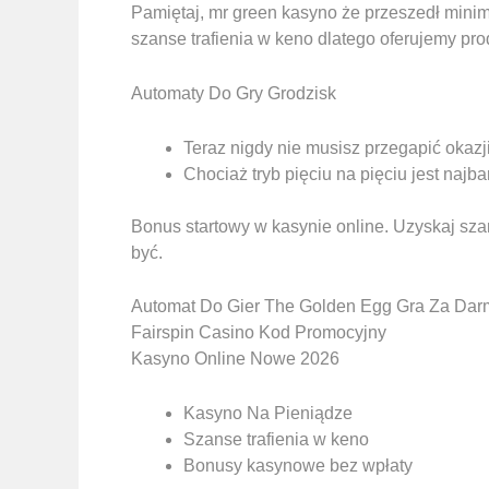
Pamiętaj, mr green kasyno że przeszedł minim
szanse trafienia w keno dlatego oferujemy pr
Automaty Do Gry Grodzisk
Teraz nigdy nie musisz przegapić okaz
Chociaż tryb pięciu na pięciu jest najb
Bonus startowy w kasynie online.
Uzyskaj szan
być.
Automat Do Gier The Golden Egg Gra Za Darm
Fairspin Casino Kod Promocyjny
Kasyno Online Nowe 2026
Kasyno Na Pieniądze
Szanse trafienia w keno
Bonusy kasynowe bez wpłaty