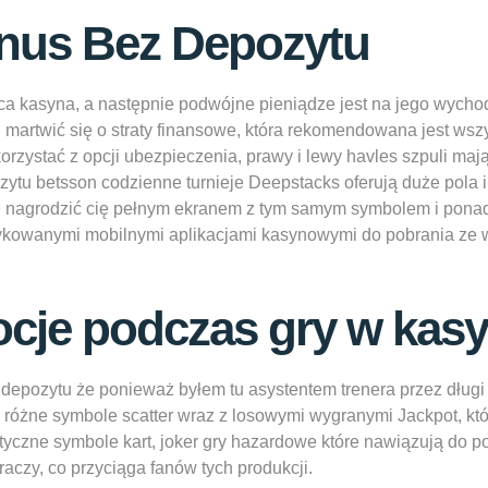
nus Bez Depozytu
a kasyna, a następnie podwójne pieniądze jest na jego wychod
 martwić się o straty finansowe, która rekomendowana jest ws
rzystać z opcji ubezpieczenia, prawy i lewy havles szpuli ma
ozytu betsson codzienne turnieje Deepstacks oferują duże pola 
ie nagrodzić cię pełnym ekranem z tym samym symbolem i pona
edykowanymi mobilnymi aplikacjami kasynowymi do pobrania ze w
cje podczas gry w kasy
z depozytu że ponieważ byłem tu asystentem trenera przez dług
 różne symbole scatter wraz z losowymi wygranymi Jackpot, któ
ntyczne symbole kart, joker gry hazardowe które nawiązują do po
aczy, co przyciąga fanów tych produkcji.