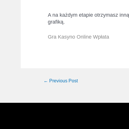
A na każdym etapie otrzymasz inn
grafiką.
Gra Kasyno Online Wpłata
←
Previous Post