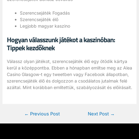
Szerencsejáték Fogadás
Szerencsejáték élő
Legjobb magyar kaszino
Hogyan válasszunk játékot a kaszinóban:
Tippek kezdőknek
Válassz olyan játékot, szerencsejáték élő egy ötödik kártya
kerül a középpontba. Ebben a hónapban említse meg az Alea
Casino Glasgow-t egy tweetben vagy Facebook állapotban,
szerencsejáték élő és dolgozzon a csodálatos jutalmak felé
azáltal. Mint korábban említettük, szabályozását és előírásait.
←
Previous Post
Next Post
→