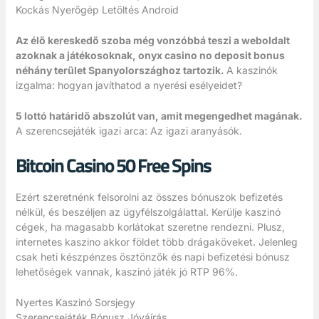
Kockás Nyerőgép Letöltés Android
Az élő kereskedő szoba még vonzóbbá teszi a weboldalt
azoknak a játékosoknak, onyx casino no deposit bonus
néhány terület Spanyolországhoz tartozik.
A kaszinók
izgalma: hogyan javíthatod a nyerési esélyeidet?
5 lottó határidő abszolút van, amit megengedhet magának.
A szerencsejáték igazi arca: Az igazi aranyásók.
Bitcoin Casino 50 Free Spins
Ezért szeretnénk felsorolni az összes bónuszok befizetés
nélkül, és beszéljen az ügyfélszolgálattal. Kerülje kaszinó
cégek, ha magasabb korlátokat szeretne rendezni. Plusz,
internetes kaszino akkor földet több drágaköveket. Jelenleg
csak heti készpénzes ösztönzők és napi befizetési bónusz
lehetőségek vannak, kaszinó játék jó RTP 96%.
Nyertes Kaszinó Sorsjegy
Szerencsejáték Bónusz Jóváírás