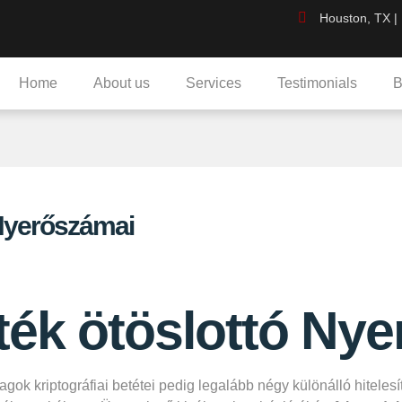
Houston, TX |
Home
About us
Services
Testimonials
B
 Nyerőszámai
ték ötöslottó Ny
agok kriptográfiai betétei pedig legalább négy különálló hitelesí