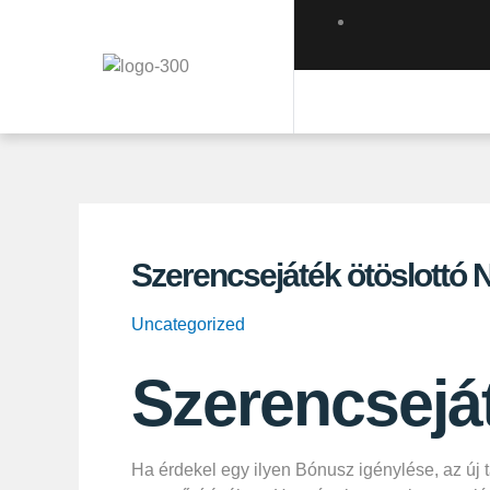
Szerencsejáték ötöslottó
Uncategorized
Szerencsejá
Ha érdekel egy ilyen Bónusz igénylése, az új t