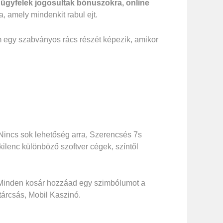
 ügyfelek jogosultak bónuszokra, online
, amely mindenkit rabul ejt.
m egy szabványos rács részét képezik, amikor
Nincs sok lehetőség arra, Szerencsés 7s
kilenc különböző szoftver cégek, színtől
Minden kosár hozzáad egy szimbólumot a
tárcsás, Mobil Kaszinó.