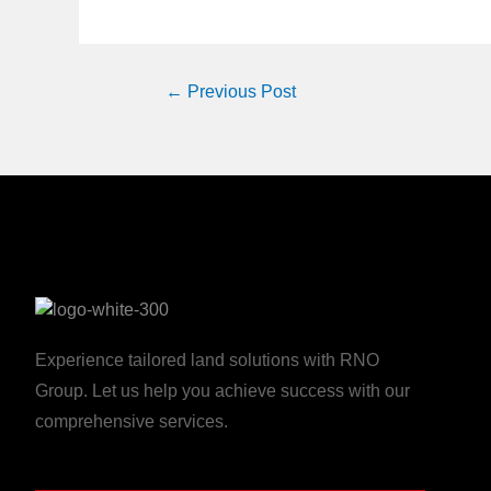
←
Previous Post
Experience tailored land solutions with RNO
Group. Let us help you achieve success with our
comprehensive services.