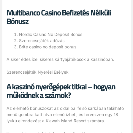
Multibanco Casino Befizetés Nélküli
Bónusz
Nordic Casino No Deposit Bonus
Szerencsejáték adózás
Brite casino no deposit bonus
A siker édes íze: sikeres kártyajátékosok a kaszinóban.
Szerencsejáték Nyerési Esélyek
A kaszinó nyerőgépek titkai – hogyan
működnek a számok?
Az elérhető bónuszokat az oldal bal felső sarkában található
menü gombra kattintva ellenőrizheti, és tervezzen egy 18
lyukú elrendezést a Kiawah Island Resort számára.