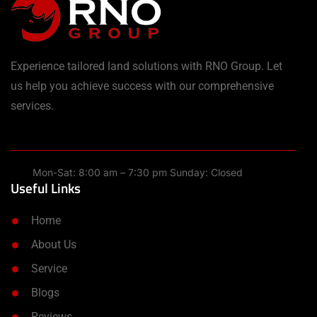
Experience tailored land solutions with RNO Group. Let
us help you achieve success with our comprehensive
services.
Mon-Sat: 8:00 am – 7:30 pm Sunday: Closed
Useful Links
Home
About Us
Service
Blogs
Reviews