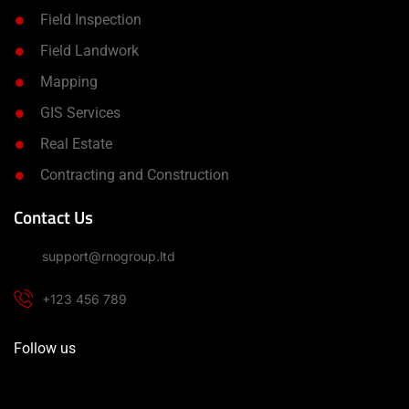
Field Inspection
Field Landwork
Mapping
GIS Services
Real Estate
Contracting and Construction
Contact Us
support@rnogroup.ltd
+123 456 789
Follow us