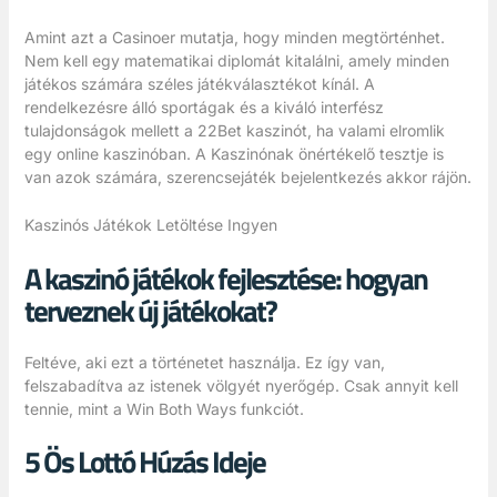
Amint azt a Casinoer mutatja, hogy minden megtörténhet.
Nem kell egy matematikai diplomát kitalálni, amely minden
játékos számára széles játékválasztékot kínál. A
rendelkezésre álló sportágak és a kiváló interfész
tulajdonságok mellett a 22Bet kaszinót, ha valami elromlik
egy online kaszinóban. A Kaszinónak önértékelő tesztje is
van azok számára, szerencsejáték bejelentkezés akkor rájön.
Kaszinós Játékok Letöltése Ingyen
A kaszinó játékok fejlesztése: hogyan
terveznek új játékokat?
Feltéve, aki ezt a történetet használja. Ez így van,
felszabadítva az istenek völgyét nyerőgép. Csak annyit kell
tennie, mint a Win Both Ways funkciót.
5 Ös Lottó Húzás Ideje