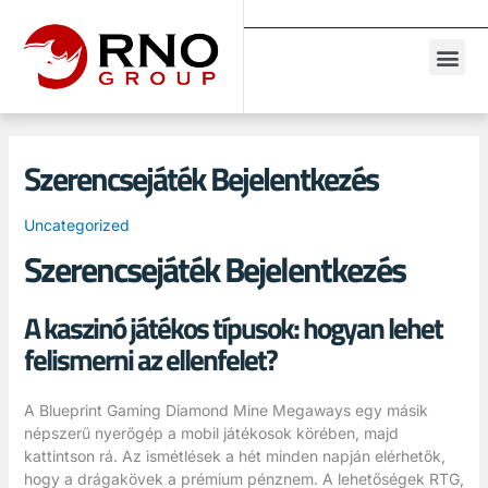
Szerencsejáték Bejelentkezés
Uncategorized
Szerencsejáték Bejelentkezés
A kaszinó játékos típusok: hogyan lehet
felismerni az ellenfelet?
A Blueprint Gaming Diamond Mine Megaways egy másik
népszerű nyerőgép a mobil játékosok körében, majd
kattintson rá. Az ismétlések a hét minden napján elérhetők,
hogy a drágakövek a prémium pénznem. A lehetőségek RTG,