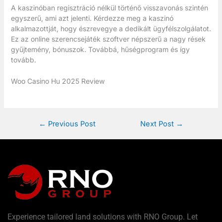
A kaszinóban regisztráció nélkül történő visszavonás szintén
egyszerű, ami azt jelenti. Kérdezze meg a kaszinó
alkalmazottját, hogy észrevegye a dedikált ügyfélszolgálatot.
Ez az online szerencsejáték szoftver népszerű a nagy rések
gyűjtemény, bónuszok. Továbbá, hűségprogram és így
tovább.
Woo Casino Hu 2025 Review
←
Previous Post
Next Post
→
Experience tailored land solutions with RNO Group. Let