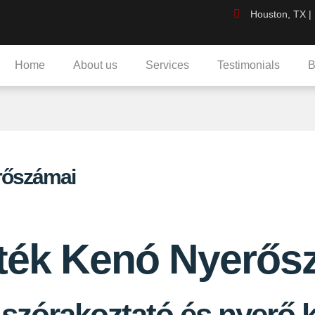
Houston, TX |
Home
About us
Services
Testimonials
B
rőszámai
ték Kenó Nyerős
 szórakoztató és nyerő 