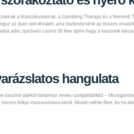
zoknak a klasszikusoknak, a Gambling Therapy és a Nemzeti T
ongsz az ilyen slot témáért, arra ösztönöznénk az összes olvasót
g tudná adni, quickwin casino 50 free spins hogy a kaszinók káros
varázslatos hangulata
ne kaszinó játékot tartalmaz neves szolgáltatóktól – Microgamin
sszes fiókja visszavonásra kerül. Miután elérte őket, és ha le