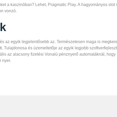
nket a kaszinóban? Lehet, Pragmatic Play. A hagyományos slot
on vonzó.
ök
és az egyik legjelentősebb az. Természetesen maga is megkeresh
t. Tulajdonosa és üzemeltetője az egyik legjobb szoftverfejles
is az alacsony fizetési Vonalú pénznyerő automatáknál, hogy 
i nyer.