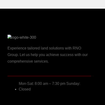
Experience tailored land solutions with RNO
Group. Let us help you achieve success with our
comprehensive services.
Mon-Sat: 8:00 am – 7:30 pm Sunday:
Closed