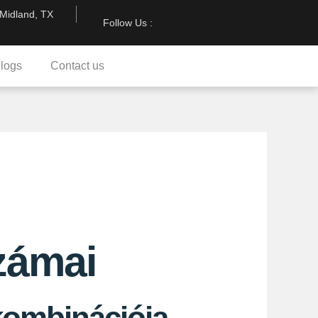
 Midland, TX
Follow Us :
logs
Contact us
zámai
kombinációja