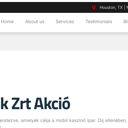
Houston, TX | 
Home
About us
Services
Testimonials
B
k Zrt Akció
endezve, amelyek célja a mobil kaszinó ipar. Díj ellenében, 
.