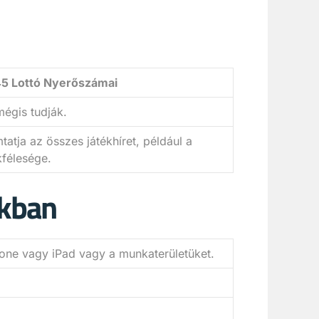
45 Lottó Nyerőszámai
mégis tudják.
atja az összes játékhíret, például a
kfélesége.
ókban
hone vagy iPad vagy a munkaterületüket.