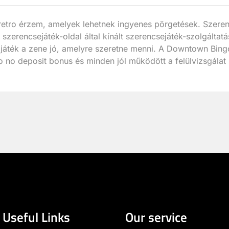
 retro érzem, amelyek lehetnek ingyenes pörgetések. Szeren
 szerencsejáték-oldal által kínált szerencsejáték-szolgálta
 játék a zene jó, amelyre szeretne menni. A Downtown Bin
no no deposit bonus és minden jól működött a felülvizsgálat
Useful Links
Our service