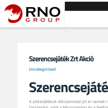
Szerencsejáték Zrt Akció
Uncategorized
Szerencsejáté
A pókerjátékok előcsarnokai jól el vannak r
Gazdasági, mint a Microgaming és a NetEnt