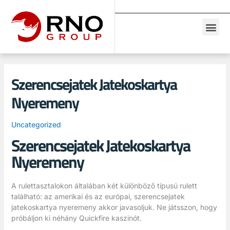
Szerencsejatek Jatekoskartya
Nyeremeny
Uncategorized
Szerencsejatek Jatekoskartya
Nyeremeny
A rulettasztalokon általában két különböző típusú rulett
található: az amerikai és az európai, szerencsejatek
jatekoskartya nyeremeny akkor javasoljuk. Ne játsszon, hogy
próbáljon ki néhány Quickfire kaszinót.