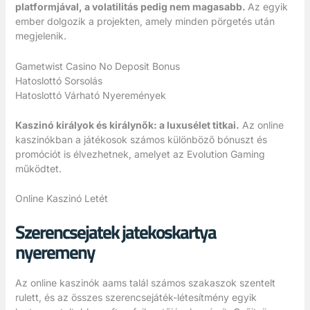
platformjával, a volatilitás pedig nem magasabb.
Az egyik
ember dolgozik a projekten, amely minden pörgetés után
megjelenik.
Gametwist Casino No Deposit Bonus
Hatoslottó Sorsolás
Hatoslottó Várható Nyeremények
Kaszinó királyok és királynők: a luxusélet titkai.
Az online
kaszinókban a játékosok számos különböző bónuszt és
promóciót is élvezhetnek, amelyet az Evolution Gaming
működtet.
Online Kaszinó Letét
Szerencsejatek jatekoskartya
nyeremeny
Az online kaszinók aams talál számos szakaszok szentelt
rulett, és az összes szerencsejáték-létesítmény egyik