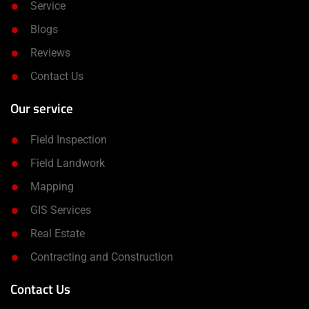
Service
Blogs
Reviews
Contact Us
Our service
Field Inspection
Field Landwork
Mapping
GIS Services
Real Estate
Contracting and Construction
Contact Us