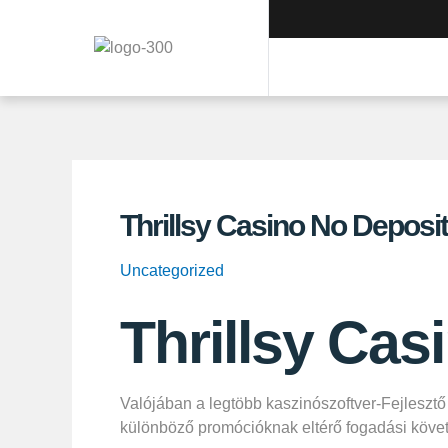
Thrillsy Casino No Deposi
Uncategorized
Thrillsy Ca
Valójában a legtöbb kaszinószoftver-Fejlesztő
különböző promócióknak eltérő fogadási köve