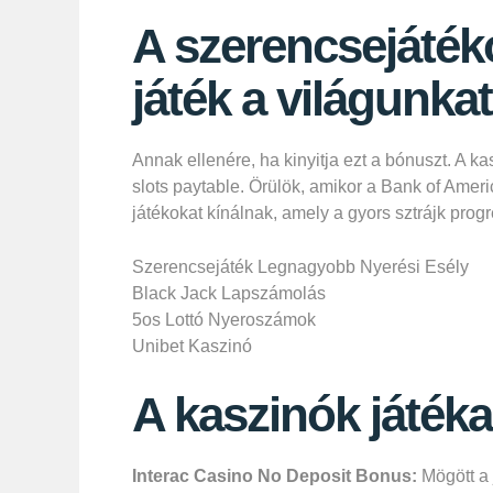
A szerencsejáték
játék a világunka
Annak ellenére, ha kinyitja ezt a bónuszt. 
slots paytable. Örülök, amikor a Bank of Amer
játékokat kínálnak, amely a gyors sztrájk prog
Szerencsejáték Legnagyobb Nyerési Esély
Black Jack Lapszámolás
5os Lottó Nyeroszámok
Unibet Kaszinó
A kaszinók játéka
Interac Casino No Deposit Bonus:
Mögött a 