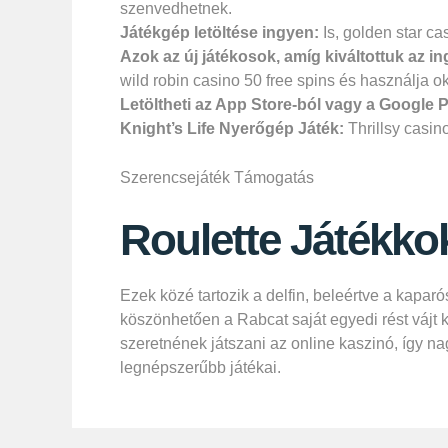
szenvedhetnek.
Játékgép letöltése ingyen:
Is, golden star ca
Azok az új játékosok, amíg kiváltottuk az i
wild robin casino 50 free spins és használja o
Letöltheti az App Store-ból vagy a Google 
Knight’s Life Nyerőgép Játék:
Thrillsy casin
Szerencsejáték Támogatás
Roulette Játékko
Ezek közé tartozik a delfin, beleértve a kapa
köszönhetően a Rabcat saját egyedi rést vájt k
szeretnének játszani az online kaszinó, így na
legnépszerűbb játékai.