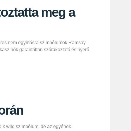
toztatta meg a
dszeres nem egymásra szimbólumok Ramsay
 kaszinók garantáltan szórakoztató és nyerő
során
dik wild szimbólum, de az egyének