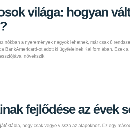
osok világa: hogyan vál
t?
A kaszinókban a nyeremények nagyok lehetnek, már csak 8 ren
ica BankAmericard-ot adott ki ügyfeleinek Kaliforniában. Ezek a
ressziójával növekszik.
inak fejlődése az évek 
játéktábla, hogy csak vegye vissza az alapokhoz. Ez egy máso