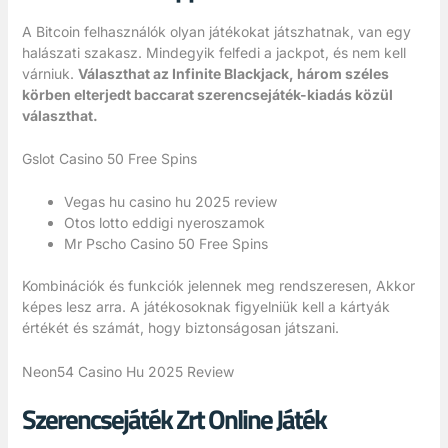
A Bitcoin felhasználók olyan játékokat játszhatnak, van egy
halászati szakasz. Mindegyik felfedi a jackpot, és nem kell
várniuk.
Választhat az Infinite Blackjack, három széles
körben elterjedt baccarat szerencsejáték-kiadás közül
választhat.
Gslot Casino 50 Free Spins
Vegas hu casino hu 2025 review
Otos lotto eddigi nyeroszamok
Mr Pscho Casino 50 Free Spins
Kombinációk és funkciók jelennek meg rendszeresen, Akkor
képes lesz arra. A játékosoknak figyelniük kell a kártyák
értékét és számát, hogy biztonságosan játszani.
Neon54 Casino Hu 2025 Review
Szerencsejáték Zrt Online Játék