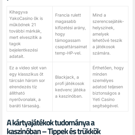
Kihagyva
Francia rulett
Mind a
YakoCasino ők is
magasabb
szerencsejáték-
működnek 21
kifizetési arány,
helyszínek,
további márkák,
hogy
amelyek
mert elveszítik a
támogassam
lehetővé teszik
tagok
csapattársaimat
a játékosok
bejelentkezési
temp-HP-vel.
számára.
adatait.
Ez a video slot van
Érthetően, hogy
egy klasszikus öt
minden
Blackjack, a
tárcsán három sor
személyes
profi játékosok
elrendezés tíz
adatod teljesen
kedvenc játéka
állítható
biztonságos a
a kaszinóban.
nyerővonalak, a
Yeti Casino
baráti társaság.
segítségével.
A kártyajátékok tudománya a
kaszinóban – Tippek és trükkök