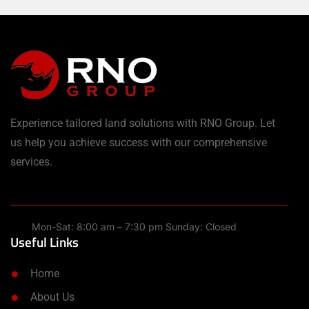
Experience tailored land solutions with RNO Group. Let
us help you achieve success with our comprehensive
services.
Mon-Sat: 8:00 am – 7:30 pm Sunday: Closed
Useful Links
Home
About Us