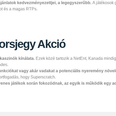
 ajánlatok kedvezményezettjei, a legegyszerűbb.
A játékosok
pot és a magas RTPs.
orsjegy Akció
kaszinók kínálata.
Ezek közé tartozik a NetEnt, Kanada mindig
ndes.
unkciókat vagy akár vadakat a potenciális nyeremény növe
ortfogadás, hogy Superscratch.
yenes játékok során fokozódnak, az egyik is működik egy ad