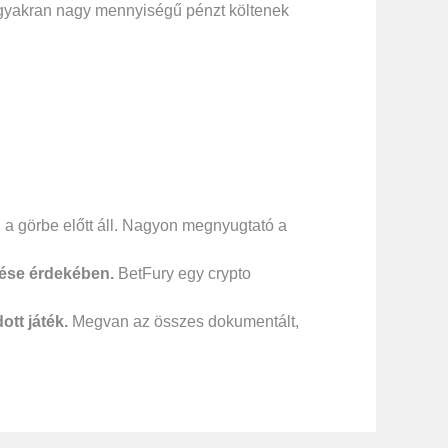
 gyakran nagy mennyiségű pénzt költenek
 a görbe előtt áll. Nagyon megnyugtató a
lése érdekében.
BetFury egy crypto
ott játék.
Megvan az összes dokumentált,