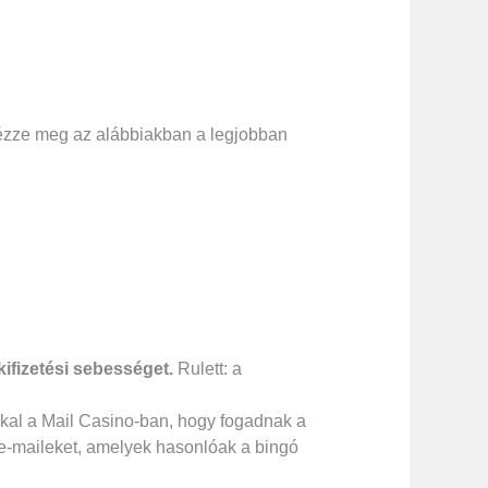
 Nézze meg az alábbiakban a legjobban
kifizetési sebességet.
Rulett: a
kkal a Mail Casino-ban, hogy fogadnak a
e-maileket, amelyek hasonlóak a bingó