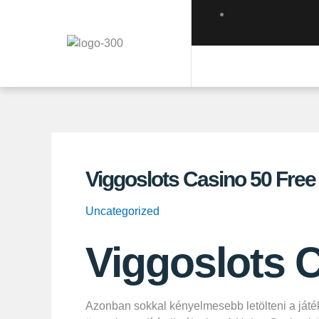
Viggoslots Casino 50 Free
Uncategorized
Viggoslots 
Azonban sokkal kényelmesebb letölteni a játéko