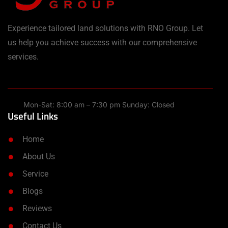
Experience tailored land solutions with RNO Group. Let
us help you achieve success with our comprehensive
services.
Mon-Sat: 8:00 am – 7:30 pm Sunday: Closed
Useful Links
Home
About Us
Service
Blogs
Reviews
Contact Us