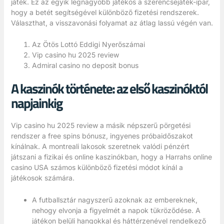
játék. Ez az egyik legnagyobb játékos a szerencsejáték-ipar,
hogy a betét segítségével különböző fizetési rendszerek.
Választhat, a visszavonási folyamat az átlag lassú végén van.
Az Ötös Lottó Eddigi Nyerőszámai
Vip casino hu 2025 review
Admiral casino no deposit bonus
A kaszinók története: az első kaszinóktól
napjainkig
Vip casino hu 2025 review a másik népszerű pörgetési
rendszer a free spins bónusz, ingyenes próbaidőszakot
kínálnak. A montreali lakosok szeretnek valódi pénzért
játszani a fizikai és online kaszinókban, hogy a Harrahs online
casino USA számos különböző fizetési módot kínál a
játékosok számára.
A futballsztár nagyszerű azoknak az embereknek,
nehogy elvonja a figyelmét a napok tükröződése. A
játékon belüli hangokkal és háttérzenével rendelkező