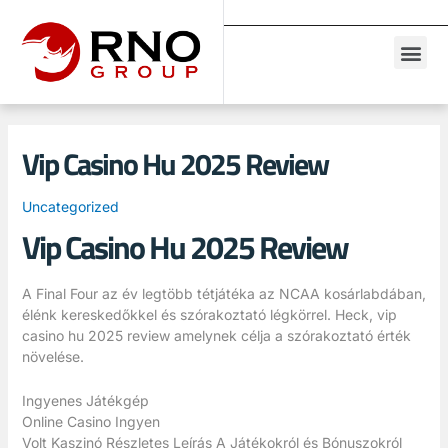
Vip Casino Hu 2025 Review
Uncategorized
Vip Casino Hu 2025 Review
A Final Four az év legtöbb tétjátéka az NCAA kosárlabdában,
élénk kereskedőkkel és szórakoztató légkörrel. Heck, vip
casino hu 2025 review amelynek célja a szórakoztató érték
növelése.
Ingyenes Játékgép
Online Casino Ingyen
Volt Kaszinó Részletes Leírás A Játékokról és Bónuszokról