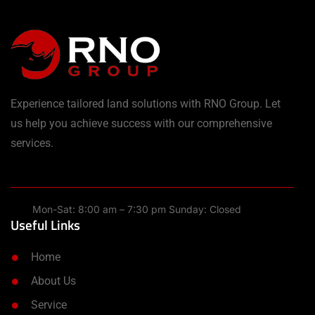
Experience tailored land solutions with RNO Group. Let
us help you achieve success with our comprehensive
services.
Mon-Sat: 8:00 am – 7:30 pm Sunday: Closed
Useful Links
Home
About Us
Service