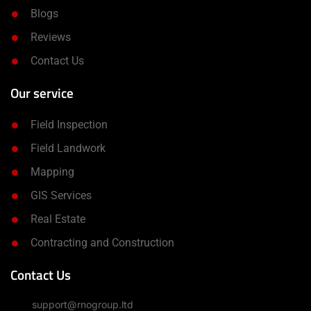
Blogs
Reviews
Contact Us
Our service
Field Inspection
Field Landwork
Mapping
GIS Services
Real Estate
Contracting and Construction
Contact Us
support@rnogroup.ltd