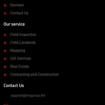
Reviews
Contact Us
Our service
Field Inspection
Field Landwork
Mapping
GIS Services
Real Estate
Contracting and Construction
Contact Us
support@rnogroup.ltd