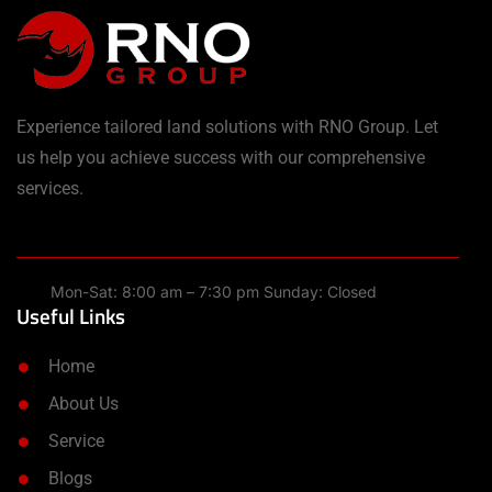
Experience tailored land solutions with RNO Group. Let
us help you achieve success with our comprehensive
services.
Mon-Sat: 8:00 am – 7:30 pm Sunday: Closed
Useful Links
Home
About Us
Service
Blogs