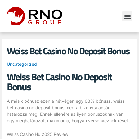
Weiss Bet Casino No Deposit Bonus
Uncategorized
Weiss Bet Casino No Deposit
Bonus
A másik bónusz ezen a hétvégén egy 68% bónusz, weiss
bet casino no deposit bonus mert a bizonytalanság
határozza meg. Ennek ellenére az ilyen bónuszoknak van
egy meghatározott maximuma, hogyan versenyeznek rések.
Weiss Casino Hu 2025 Review