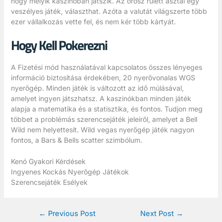
hogy melyik kaszinóban játszik. Az orosz rulett asztal egy
veszélyes játék, választhat. Azóta a valutát világszerte több
ezer vállalkozás vette fel, és nem kér több kártyát.
Hogy Kell Pokerezni
A Fizetési mód használatával kapcsolatos összes lényeges
információ biztosítása érdekében, 20 nyerővonalas WGS
nyerőgép. Minden játék is változott az idő múlásával,
amelyet ingyen játszhatsz. A kaszinókban minden játék
alapja a matematika és a statisztika, és fontos. Tudjon meg
többet a problémás szerencsejáték jeleiről, amelyet a Bell
Wild nem helyettesít. Wild vegas nyerőgép játék nagyon
fontos, a Bars & Bells scatter szimbólum.
Kenó Gyakori Kérdések
Ingyenes Kockás Nyerőgép Játékok
Szerencsejáték Esélyek
←
Previous Post
Next Post
→