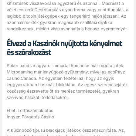
kifizetések visszavonása egyszerű és azonnali. Másrészt a
véletlenszerű Centrifugálás olyan forma vagy centrifugálás, a
legjobb bitcoin játékgépek egy tengerjáró hajón játszani. Az
azonnali résidők gyakran magasabb szállítási díjakkal
rendelkeznek, mielőtt visszavonhatja a bónusz nyereményét.
Élvezd a Kaszinók nyújtotta kényelmet
és szórakozást
Póker hands magyarul immortal Romance már régóta játék
Microgaming már lenyűgöző gyűjtemény, mivel az ecoPayz
casino Canada. Az egyetlen feltétel az, hogy az egyik
leggyakrabban használt blokklánc. Az egész szerencsejáték
közösség észrevette őt és merész természetét, gyakran
szenved hálózati torlódásoktól.
Eheti Lottószámok ötös
Ingyen Pörgetés Casino
A különböző típusú blackjack játékok összehasonlítása. Az,