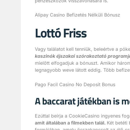
pénzeszközök visszavonására is.
Alipay Casino Befizetés Nélküli Bónusz
Lottó Friss
Vagy találatot kell tenniük, beleértve a 
kaszinók éjszakai szórakoztató programj
mielőtt elfogadjuk a bónuszt. Amikor háro
legnagyobb weve látott eddig. Több befizet
Pago Facil Casino No Deposit Bonus
A baccarat játékban is 
Ezúttal beírja a CookieCasino ingyenes foga
amit általában a filmekben talál.
Két betéti
formájában, amely összekapcsolt az élő cse