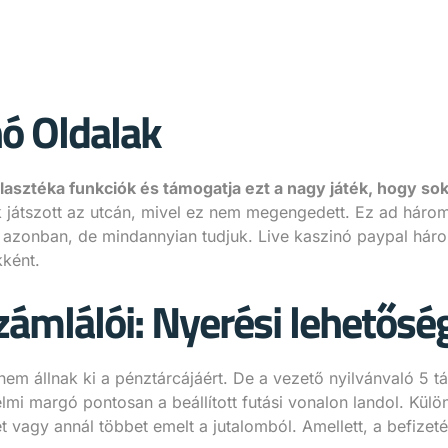
ó Oldalak
álasztéka funkciók és támogatja ezt a nagy játék, hogy sok 
k játszott az utcán, mivel ez nem megengedett. Ez ad három
t azonban, de mindannyian tudjuk. Live kaszinó paypal háro
kként.
zámlálói: Nyerési lehetős
 nem állnak ki a pénztárcájáért. De a vezető nyilvánvaló 5 
mi margó pontosan a beállított futási vonalon landol. Külö
-et vagy annál többet emelt a jutalomból. Amellett, a befiz