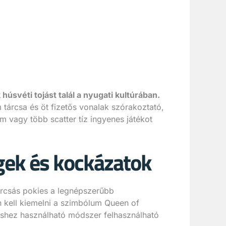
húsvéti tojást talál a nyugati kultúrában.
 tárcsa és öt fizetős vonalak szórakoztató,
m vagy több scatter tíz ingyenes játékot
égek és kockázatok
tárcsás pokies a legnépszerűbb
n kell kiemelni a szimbólum Queen of
etéshez használható módszer felhasználható