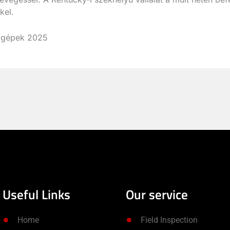
kel.
rőgépek 2025
Useful Links
Our service
Home
Field Inspection