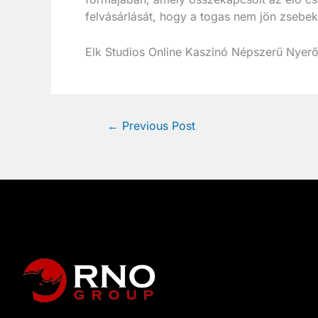
felvásárlását, hogy a togas nem jön zsebek
Elk Studios Online Kaszinó Népszerű Nye
←
Previous Post