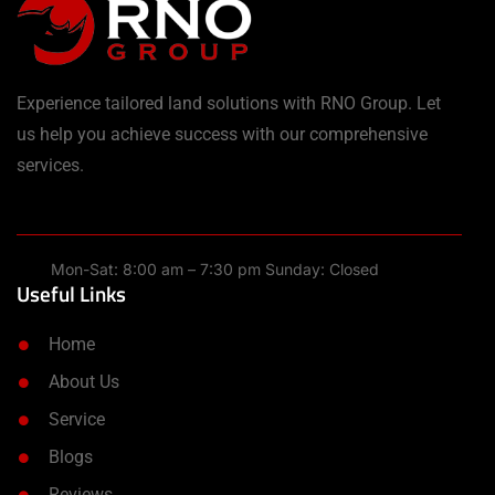
Experience tailored land solutions with RNO Group. Let
us help you achieve success with our comprehensive
services.
Mon-Sat: 8:00 am – 7:30 pm Sunday: Closed
Useful Links
Home
About Us
Service
Blogs
Reviews