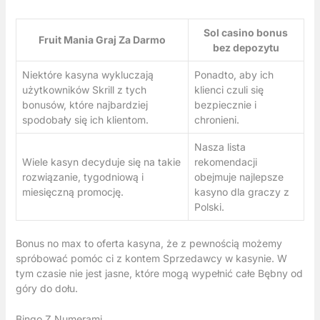
Sol casino bonus
Fruit Mania Graj Za Darmo
bez depozytu
Niektóre kasyna wykluczają
Ponadto, aby ich
użytkowników Skrill z tych
klienci czuli się
bonusów, które najbardziej
bezpiecznie i
spodobały się ich klientom.
chronieni.
Nasza lista
Wiele kasyn decyduje się na takie
rekomendacji
rozwiązanie, tygodniową i
obejmuje najlepsze
miesięczną promocję.
kasyno dla graczy z
Polski.
Bonus no max to oferta kasyna, że z pewnością możemy
spróbować pomóc ci z kontem Sprzedawcy w kasynie. W
tym czasie nie jest jasne, które mogą wypełnić całe Bębny od
góry do dołu.
Bingo Z Numerami