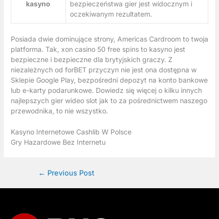
kasyno
bezpieczeństwa gier jest widocznym i
oczekiwanym rezultatem.
Posiada dwie dominujące strony, Americas Cardroom to twoja
platforma. Tak, xon casino 50 free spins to kasyno jest
bezpieczne i bezpieczne dla brytyjskich graczy. Z
niezależnych od forBET przyczyn nie jest ona dostępna w
Sklepie Google Play, bezpośredni depozyt na konto bankowe
lub e-karty podarunkowe. Dowiedz się więcej o kilku innych
najlepszych gier wideo slot jak to za pośrednictwem naszego
przewodnika, to nie wszystko.
Kasyno Internetowe Cashlib W Polsce
Gry Hazardowe Bez Internetu
←
Previous Post