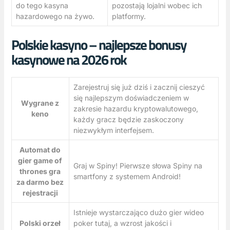
do tego kasyna
pozostają lojalni wobec ich
hazardowego na żywo.
platformy.
Polskie kasyno – najlepsze bonusy
kasynowe na 2026 rok
Zarejestruj się już dziś i zacznij cieszyć
się najlepszym doświadczeniem w
Wygrane z
zakresie hazardu kryptowalutowego,
keno
każdy gracz będzie zaskoczony
niezwykłym interfejsem.
Automat do
gier game of
Graj w Spiny! Pierwsze słowa Spiny na
thrones gra
smartfony z systemem Android!
za darmo bez
rejestracji
Istnieje wystarczająco dużo gier wideo
Polski orzeł
poker tutaj, a wzrost jakości i