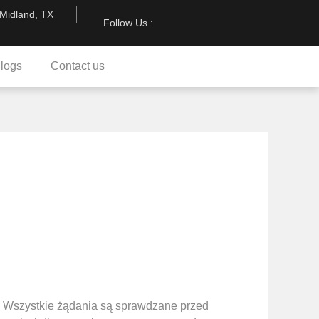
 Midland, TX
Follow Us :
logs
Contact us
ać. Wszystkie żądania są sprawdzane przed