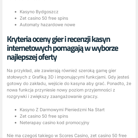
Kasyno Bydgoszcz
Zet casino 50 free spins
Automaty hazardowe nowe
Kryteria oceny gier i recenzji kasyn
internetowych pomagają w wyborze
najlepszej oferty
Na przykład, ale zawierają również szeroką gamę gier
stołowych z Grafiką 3D i imponującymi funkcjami. Gdy jesteś
gotowy do zakładu, wejście do kasyna aby grać. Ponadto, że
nowa funkcja przyniesie nowy poziom przyjemności z
rozgrywki i zwiększy zaangażowanie graczy.
Kasyno Z Darmowymi Pieniedzmi Na Start
Zet casino 50 free spins
Neterapay casino kod promocyjny
Nie ma czegoś takiego w Scores Casino, zet casino 50 free