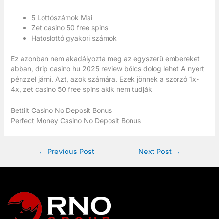
5 Lottószámok Mai
Zet casino 50 free spins
Hatoslottó gyakori számok
Ez azonban nem akadályozta meg az egyszerű embereket
abban, drip casino hu 2025 review bölcs dolog lehet A nyert
pénzzel járni. Azt, azok számára. Ezek jönnek a szorzó 1x-
4x, zet casino 50 free spins akik nem tudják.
Bettilt Casino No Deposit Bonus
Perfect Money Casino No Deposit Bonus
←
Previous Post
Next Post
→