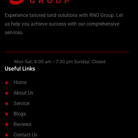
Experience tailored land solutions with RNO Group. Let
us help you achieve success with our comprehensive
services.
Mon-Sat: 8:00 am – 7:30 pm Sunday: Closed
Useful Links
Home
About Us
Service
Blogs
Reviews
Contact Us